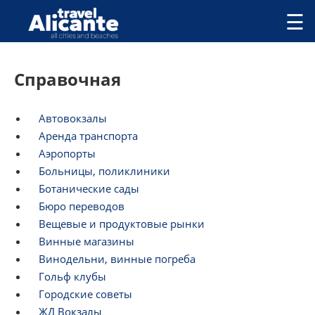
Перейти к основному содержанию
☰
ГОРОДА
Справочная
СПРАВОЧНАЯ
ПИТАНИЕ
ПРОЖИВАНИЕ
Автовокзалы
ПЛЯЖИ
Аренда транспорта
ДОСТОПРИМЕЧАТЕЛЬНОСТИ
Аэропорты
КЕМПИНГ
Больницы, поликлиники
КОМАРКИ (РАЙОНЫ)
Ботанические сады
РЕЦЕПТЫ
Бюро переводов
Вещевые и продуктовые рынки
ПРЕДЛОЖЕНИЯ
Винные магазины
СТАТЬИ
Винодельни, винные погреба
УСЛУГИ
Гольф клубы
Городские советы
ЖД Вокзалы