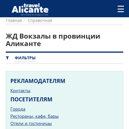
Перейти к основному содержанию
☰
Главная
Справочная
ГОРОДА
СПРАВОЧНАЯ
ЖД Вокзалы в провинции
ПИТАНИЕ
Аликанте
ПРОЖИВАНИЕ
ПЛЯЖИ
ФИЛЬТРЫ
ДОСТОПРИМЕЧАТЕЛЬНОСТИ
КЕМПИНГ
КОМАРКИ (РАЙОНЫ)
РЕКЛАМОДАТЕЛЯМ
РЕЦЕПТЫ
Контакты
ПРЕДЛОЖЕНИЯ
ПОСЕТИТЕЛЯМ
СТАТЬИ
Города
УСЛУГИ
Рестораны, кафе, бары
Отели и гостиницы