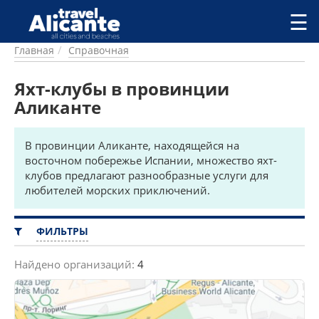
Перейти к основному содержанию
☰
Главная
Справочная
ГОРОДА
СПРАВОЧНАЯ
Яхт-клубы в провинции
ПИТАНИЕ
Аликанте
ПРОЖИВАНИЕ
ПЛЯЖИ
В провинции Аликанте, находящейся на
ДОСТОПРИМЕЧАТЕЛЬНОСТИ
восточном побережье Испании, множество яхт-
КЕМПИНГ
клубов предлагают разнообразные услуги для
КОМАРКИ (РАЙОНЫ)
любителей морских приключений.
РЕЦЕПТЫ
ФИЛЬТРЫ
ПРЕДЛОЖЕНИЯ
СТАТЬИ
Найдено организаций:
4
УСЛУГИ