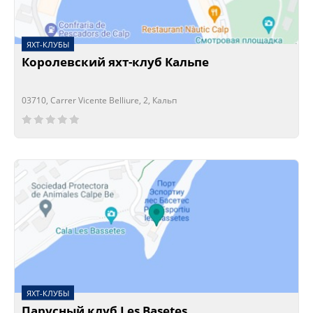
ЯХТ-КЛУБЫ
Королевский яхт-клуб Кальпе
03710, Carrer Vicente Belliure, 2, Кальп
Сейчас открыто!
Сейчас закрыто!
ЯХТ-КЛУБЫ
Парусный клуб Les Basetes