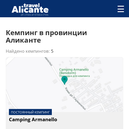
Перейти к основному содержанию
☰
ГОРОДА
Кемпинг в провинции
СПРАВОЧНАЯ
Аликанте
ПИТАНИЕ
ПРОЖИВАНИЕ
Найдено кемпингов:
5
ПЛЯЖИ
ДОСТОПРИМЕЧАТЕЛЬНОСТИ
КЕМПИНГ
КОМАРКИ (РАЙОНЫ)
РЕЦЕПТЫ
ПРЕДЛОЖЕНИЯ
СТАТЬИ
УСЛУГИ
ПОСТОЯННЫЙ КЕМПИНГ
Camping Armanello