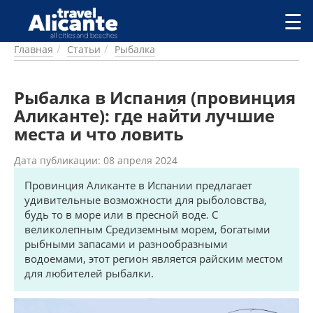
Перейти к основному содержанию
☰
Главная
Статьи
Рыбалка
ГОРОДА
СПРАВОЧНАЯ
Рыбалка в Испания (провинция
ПИТАНИЕ
ПРОЖИВАНИЕ
Аликанте): где найти лучшие
ПЛЯЖИ
места и что ловить
ДОСТОПРИМЕЧАТЕЛЬНОСТИ
Дата публикации: 08 апреля 2024
КЕМПИНГ
КОМАРКИ (РАЙОНЫ)
Провинция Аликанте в Испании предлагает
РЕЦЕПТЫ
удивительные возможности для рыболовства,
будь то в море или в пресной воде. С
великолепным Средиземным морем, богатыми
ПРЕДЛОЖЕНИЯ
рыбными запасами и разнообразными
СТАТЬИ
водоемами, этот регион является райским местом
УСЛУГИ
для любителей рыбалки.