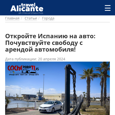
Перейти к основному содержанию
☰
Главная
Статьи
Города
ГОРОДА
СПРАВОЧНАЯ
Откройте Испанию на авто:
ПИТАНИЕ
ПРОЖИВАНИЕ
Почувствуйте свободу с
ПЛЯЖИ
арендой автомобиля!
ДОСТОПРИМЕЧАТЕЛЬНОСТИ
Дата публикации: 20 апреля 2024
КЕМПИНГ
КОМАРКИ (РАЙОНЫ)
РЕЦЕПТЫ
ПРЕДЛОЖЕНИЯ
СТАТЬИ
УСЛУГИ