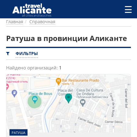
Перейти к основному содержанию
☰
Главная
Справочная
ГОРОДА
СПРАВОЧНАЯ
Ратуша в провинции Аликанте
ПИТАНИЕ
ПРОЖИВАНИЕ
ФИЛЬТРЫ
ПЛЯЖИ
ДОСТОПРИМЕЧАТЕЛЬНОСТИ
Найдено организаций:
1
КЕМПИНГ
КОМАРКИ (РАЙОНЫ)
РЕЦЕПТЫ
ПРЕДЛОЖЕНИЯ
СТАТЬИ
УСЛУГИ
РАТУША