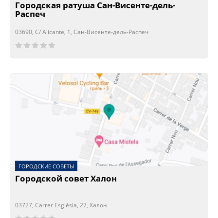
Городская ратуша Сан-Висенте-дель-
Распеч
03690, C/ Alicante, 1, Сан-Висенте-дель-Распеч
Сейчас открыто!
Сейчас закрыто!
ГОРОДСКИЕ СОВЕТЫ
Городской совет Халон
03727, Carrer Església, 27, Халон
Сейчас открыто!
Сейчас закрыто!