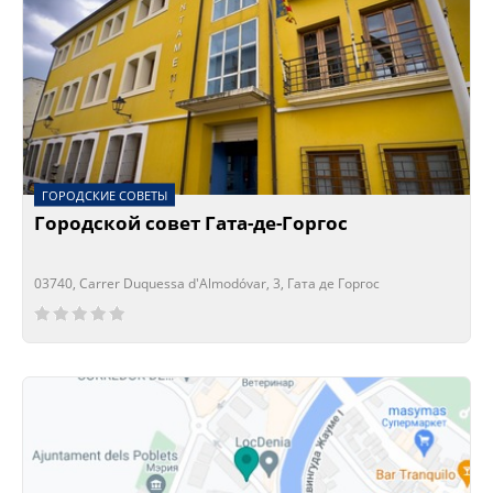
ГОРОДСКИЕ СОВЕТЫ
Городской совет Гата-де-Горгос
03740, Carrer Duquessa d'Almodóvar, 3, Гата де Горгос
Сейчас открыто!
Сейчас закрыто!