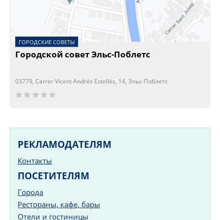
ГОРОДСКИЕ СОВЕТЫ
Городской совет Эльс-Поблетс
03779, Carrer Vicent Andrés Estellés, 14, Эльс-Поблетс
Сейчас открыто!
Сейчас закрыто!
РЕКЛАМОДАТЕЛЯМ
Контакты
ПОСЕТИТЕЛЯМ
Города
Рестораны, кафе, бары
Отели и гостиницы