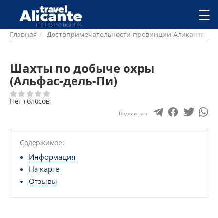
Перейти к основному содержанию
☰
Главная
Достопримечательности провинции Аликанте
ГОРОДА
СПРАВОЧНАЯ
Шахты по добыче охры
ПИТАНИЕ
ПРОЖИВАНИЕ
(Альфас-дель-Пи)
ПЛЯЖИ
Нет голосов
ДОСТОПРИМЕЧАТЕЛЬНОСТИ
КЕМПИНГ
Поделиться
КОМАРКИ (РАЙОНЫ)
РЕЦЕПТЫ
Содержимое:
Информация
ПРЕДЛОЖЕНИЯ
На карте
СТАТЬИ
Отзывы
УСЛУГИ