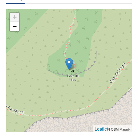
+
−
Leaflet
| OSM Mapnik