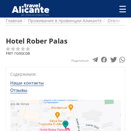
Перейти к основному содержанию
☰
Главная
Проживание в провинции Аликанте
Отели
Ал
ГОРОДА
СПРАВОЧНАЯ
Hotel Rober Palas
ПИТАНИЕ
ПРОЖИВАНИЕ
Нет голосов
ПЛЯЖИ
ДОСТОПРИМЕЧАТЕЛЬНОСТИ
Поделиться
КЕМПИНГ
Содержимое:
КОМАРКИ (РАЙОНЫ)
РЕЦЕПТЫ
Наши контакты
Отзывы
ПРЕДЛОЖЕНИЯ
СТАТЬИ
УСЛУГИ