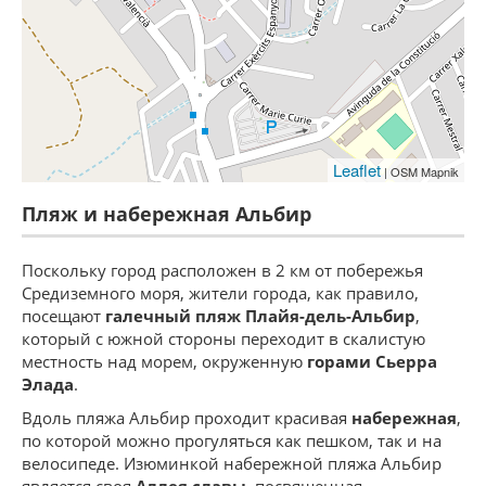
Leaflet
| OSM Mapnik
Пляж и набережная Альбир
Поскольку город расположен в 2 км от побережья
Средиземного моря, жители города, как правило,
посещают
галечный пляж Плайя-дель-Альбир
,
который с южной стороны переходит в скалистую
местность над морем, окруженную
горами Сьерра
Элада
.
Вдоль пляжа Альбир проходит красивая
набережная
,
по которой можно прогуляться как пешком, так и на
велосипеде. Изюминкой набережной пляжа Альбир
является своя
Аллея славы
, посвященная