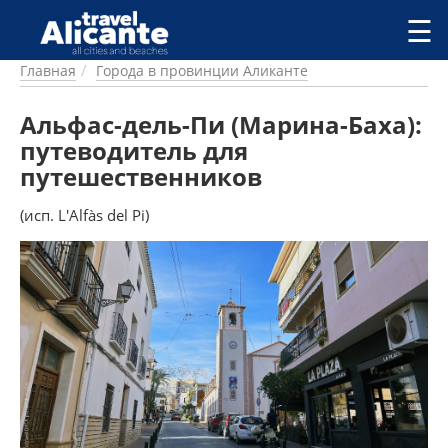
Перейти к основному содержанию
☰
Главная
Города в провинции Аликанте
ГОРОДА
СПРАВОЧНАЯ
Альфас-дель-Пи (Марина-Баха):
ПИТАНИЕ
путеводитель для
ПРОЖИВАНИЕ
путешественников
ПЛЯЖИ
ДОСТОПРИМЕЧАТЕЛЬНОСТИ
(исп. L'Alfàs del Pi)
КЕМПИНГ
КОМАРКИ (РАЙОНЫ)
РЕЦЕПТЫ
ПРЕДЛОЖЕНИЯ
СТАТЬИ
УСЛУГИ