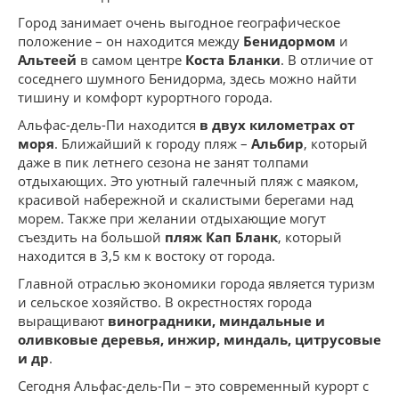
Город занимает очень выгодное географическое
положение – он находится между
Бенидормом
и
Альтеей
в самом центре
Коста Бланки
. В отличие от
соседнего шумного Бенидорма, здесь можно найти
тишину и комфорт курортного города.
Альфас-дель-Пи находится
в двух километрах от
моря
. Ближайший к городу пляж –
Альбир
, который
даже в пик летнего сезона не занят толпами
отдыхающих. Это уютный галечный пляж с маяком,
красивой набережной и скалистыми берегами над
морем. Также при желании отдыхающие могут
съездить на большой
пляж Кап Бланк
, который
находится в 3,5 км к востоку от города.
Главной отраслью экономики города является туризм
и сельское хозяйство. В окрестностях города
выращивают
виноградники, миндальные и
оливковые деревья, инжир, миндаль, цитрусовые
и др
.
Сегодня Альфас-дель-Пи – это современный курорт с