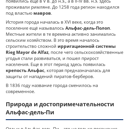
появились еще в V в. до н.э., а в II-IV вв. н.э. здесь
проживали римляне. До 1258 года регион находился
под властью
мавров
.
История города началась в XVI веке, когда это
поселение ещё называлось
Альфас-дель-Полоп
.
Местные жители в те времена активно занимались
сельским хозяйством. В это время началось
строительство сложной
ирригационной системы
Rieg Mayor de Alfaz
, после чего сельскохозяйственные
угодья стали развиваться, и пошел прирост
населения. Еще в этот период здесь появилась
крепость Альфас
, которая предназначалась для
защиты от нападений пиратов-берберов.
В 1836 году название города сменилось на
современное.
Природа и достопримечательности
Альфас-дель-Пи
Отдых в Альфас-дель-Пи – это не только посещение