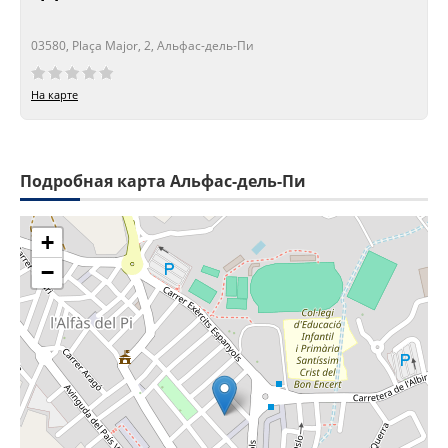
03580, Plaça Major, 2, Альфас-дель-Пи
Сейчас открыто!
Сейчас закрыто!
На карте
Подробная карта Альфас-дель-Пи
+
−