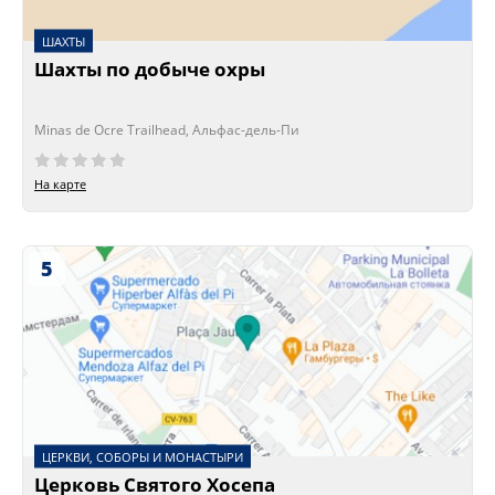
ШАХТЫ
Шахты по добыче охры
Minas de Ocre Trailhead, Альфас-дель-Пи
На карте
5
ЦЕРКВИ, СОБОРЫ И МОНАСТЫРИ
Церковь Святого Хосепа