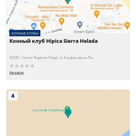
КОННЫЕ КЛУБЫ
Конный клуб Hipica Sierra Helada
03581, Carrer Ruperto Chapí, 4, Альфас-дель-Пи
Сейчас открыто!
Сейчас закрыто!
На карте
4