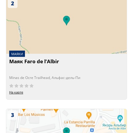
2
МАЯКИ
Маяк Faro de l’Albir
Minas de Ocre Trailhead, Альфас-дель-Пи
На карте
3