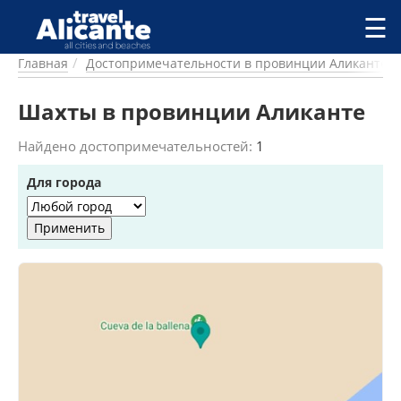
Перейти к основному содержанию
☰
Главная
Достопримечательности в провинции Аликанте
ГОРОДА
СПРАВОЧНАЯ
Шахты в провинции Аликанте
ПИТАНИЕ
ПРОЖИВАНИЕ
Найдено достопримечательностей:
1
ПЛЯЖИ
Для города
ДОСТОПРИМЕЧАТЕЛЬНОСТИ
КЕМПИНГ
КОМАРКИ (РАЙОНЫ)
РЕЦЕПТЫ
ПРЕДЛОЖЕНИЯ
СТАТЬИ
УСЛУГИ