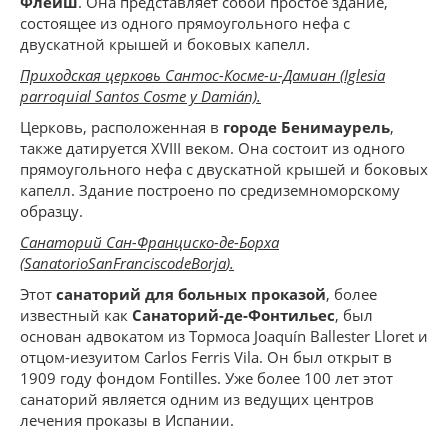
Флейш
. Она представляет собой простое здание,
состоящее из одного прямоугольного нефа с
двускатной крышей и боковых капелл.
Приходская церковь Сантос-Косме-и-Дамиан (Iglesia
parroquial Santos Cosme y Damián).
Церковь, расположенная в
городе Бенимаурель
,
также датируется XVIII веком. Она состоит из одного
прямоугольного нефа с двускатной крышей и боковых
капелл. Здание построено по средиземноморскому
образцу.
Санаторий Сан-Франциско-де-Борха
(
Sanatorio
San
Francisco
de
Borja
).
Этот
санаторий для больных проказой
, более
известный как
Санаторий-де-Фонтильес
, был
основан адвокатом из Тормоса Joaquín Ballester Lloret и
отцом-иезуитом Carlos Ferris Vila. Он был открыт в
1909 году фондом Fontilles. Уже более 100 лет этот
санаторий является одним из ведущих центров
лечения проказы в Испании.