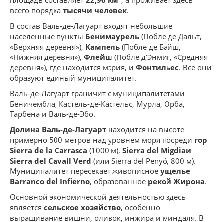
площадь составляет
22,96 км²
, а проживает здесь
всего порядка
тысячи человек
.
В состав Валь-де-Лагуарт входят небольшие
населенные пункты
Бенимаурель
(Побле де Дальт,
«Верхняя деревня»),
Кампель
(Побле де Байш,
«Нижняя деревня»),
Флейш
(Побле д'Энмиг, «Средняя
деревня»), где находится мэрия, и
Фонтильес
. Все они
образуют единый муниципалитет.
Валь-де-Лагуарт граничит с муниципалитетами
Беничембла, Кастель-де-Кастельс, Мурла, Орба,
Тарбена и Валь-де-Эбо.
Долина Валь-де-Лагуарт
находится на высоте
примерно 500 метров над уровнем моря посреди
гор
Sierra de la Carrasca
(1000 м),
Sierra del Migdiaи
Sierra del Cavall Verd
(или Sierra del Penyó, 800 м).
Муниципалитет пересекает живописное
ущелье
Barranco del Infierno
, образованное
рекой Жирона
.
Основной экономической деятельностью здесь
является
сельское хозяйство
, особенно
выращивание вишни, оливок, инжира и миндаля. В