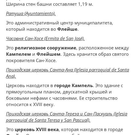
Ширина стен башни составляет 1,19 м.
Ратуша (Ayuntamiento).
Это административный центр муниципалитета,
который находится во
Флейше
.
Часовня
Сан
-
Хосе
(Ermita de San José).
Это
религиозное сооружение
, расположенное между
Кампелем
и
Флейшем
. Здесь хранится образ святого
покровителя Сан-Хосе.
Приходская церковь Санта-Ана (
Iglesia
parroquial
de
Santa
Ana
).
Церковь находится в
городе Кампель
. Это здание с
прямоугольным планом, двускатной крышей и
боковыми нефами с часовнями. Ее строительство
относится к XVIII веку.
Приходская церковь Санта-Тереза и Сан-Паскуаль (Iglesia
parroquial de Santa Teresa y San Pascual).
Это
церковь XVIII века
, которая находится в городе