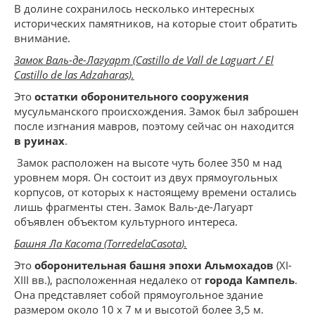
В долине сохранилось несколько интересных
исторических памятников, на которые стоит обратить
внимание.
Замок
Валь
-
де
-
Лагуарт
(Castillo de Vall de Laguart / El
Castillo de las Adzaharas).
Это
остатки оборонительного сооружения
мусульманского происхождения. Замок был заброшен
после изгнания мавров, поэтому сейчас он находится
в руинах
.
Замок расположен на высоте чуть более 350 м над
уровнем моря. Он состоит из двух прямоугольных
корпусов, от которых к настоящему времени остались
лишь фрагменты стен. Замок Валь-де-Лагуарт
объявлен объектом культурного интереса.
Башня Ла Касота (
Torre
de
la
Casota
).
Это
оборонительная башня эпохи Альмохадов
(XI-
XIII вв.), расположенная недалеко от
города Кампель
.
Она представляет собой прямоугольное здание
размером около 10 х 7 м и высотой более 3,5 м.