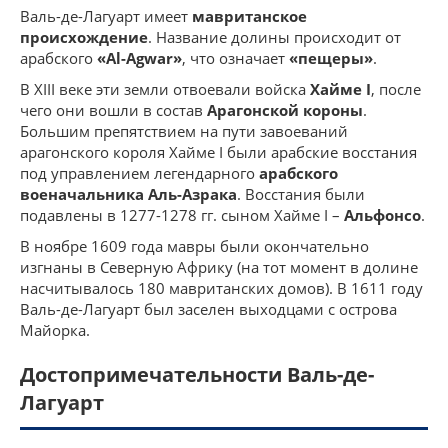
Валь-де-Лагуарт имеет
мавританское
происхождение
. Название долины происходит от
арабского
«Al-Agwar»
, что означает
«пещеры»
.
В XIII веке эти земли отвоевали войска
Хайме I
, после
чего они вошли в состав
Арагонской короны
.
Большим препятствием на пути завоеваний
арагонского короля Хайме I были арабские восстания
под управлением легендарного
арабского
военачальника Аль-Азрака
. Восстания были
подавлены в 1277-1278 гг. сыном Хайме I –
Альфонсо
.
В ноябре 1609 года мавры были окончательно
изгнаны в Северную Африку (на тот момент в долине
насчитывалось 180 мавританских домов). В 1611 году
Валь-де-Лагуарт был заселен выходцами с острова
Майорка.
Достопримечательности Валь-де-
Лагуарт