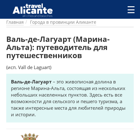
Перейти к основному содержанию
☰
Главная
Города в провинции Аликанте
ГОРОДА
СПРАВОЧНАЯ
Валь-де-Лагуарт (Марина-
ПИТАНИЕ
Альта): путеводитель для
ПРОЖИВАНИЕ
путешественников
ПЛЯЖИ
ДОСТОПРИМЕЧАТЕЛЬНОСТИ
(исп. Vall de Laguart)
КЕМПИНГ
КОМАРКИ (РАЙОНЫ)
Валь-де-Лагуарт
– это живописная долина в
регионе Марина-Альта, состоящая из нескольких
РЕЦЕПТЫ
небольших населенных пунктов. Здесь есть все
возможности для сельского и пешего туризма, а
ПРЕДЛОЖЕНИЯ
также интересные места для любителей природы
СТАТЬИ
и истории.
УСЛУГИ