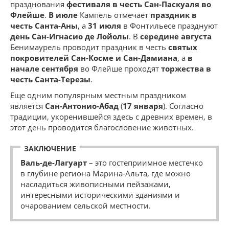
празднования
фестиваля в честь Сан-Паскуаля во
Флейше
.
В июле
Кампель отмечает
праздник в
честь Санта-Аны
, а
31 июля
в Фонтильесе празднуют
день Сан-Игнасио де Лойолы
. В
середине августа
Бенимаурель проводит праздник в честь
святых
покровителей Сан-Косме и Сан-Дамиана
, а
в
начале сентября
во Флейше проходят
торжества в
честь Санта-Терезы
.
Еще одним популярным местным праздником
является
Сан-Антонио-Абад
(
17 января
). Согласно
традиции, укоренившейся здесь с древних времен, в
этот день проводится благословение животных.
ЗАКЛЮЧЕНИЕ
Валь-де-Лагуарт
– это гостеприимное местечко
в глубине региона Марина-Альта, где можно
насладиться живописными пейзажами,
интересными историческими зданиями и
очарованием сельской местности.