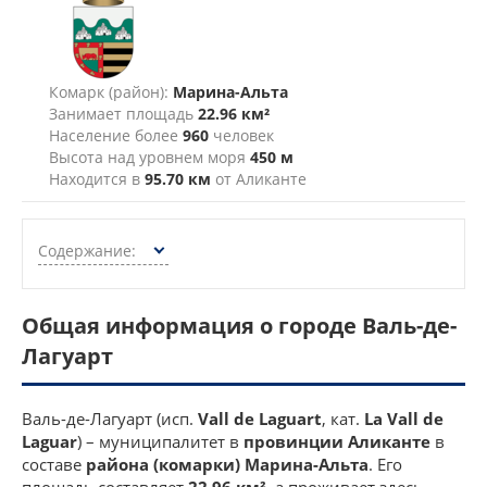
Комарк (район):
Марина-Альта
Занимает площадь
22.96 км²
Население более
960
человек
Высота над уровнем моря
450 м
Находится в
95.70 км
от Аликанте
Содержание:
Общая информация о городе Валь-де-
Лагуарт
Валь-де-Лагуарт (исп.
Vall de Laguart
, кат.
La Vall de
Laguar
) – муниципалитет в
провинции Аликанте
в
составе
района (комарки) Марина-Альта
. Его