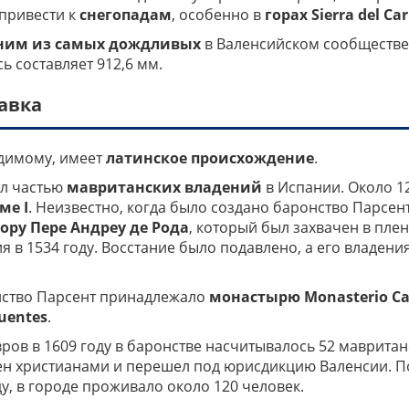
 привести к
снегопадам
, особенно в
горах
Sierra
del
Car
ним из самых дождливых
в Валенсийском сообществе
ь составляет 912,6 мм.
авка
идимому, имеет
латинское происхождение
.
ыл частью
мавританских владений
в Испании. Около 1
ме I
. Неизвестно, когда было создано баронство Парсент,
ору Пере Андреу де Рода
, который был захвачен в пле
я в 1534 году. Восстание было подавлено, а его владени
онство Парсент принадлежало
монастырю
Monasterio Ca
Fuentes
.
ров в 1609 году в баронстве насчитывалось 52 мавритан
лен христианами и перешел под юрисдикцию Валенсии. П
у, в городе проживало около 120 человек.