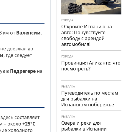
ГОРОДА
Откройте Испанию на
авто: Почувствуйте
8 км от
Валенсии
.
свободу с арендой
автомобиля!
 не доезжая до
ли
, где следует
ГОРОДА
Провинция Аликанте: что
посмотреть?
нув в
Педрегере
на
РЫБАЛКА
Путеводитель по местам
для рыбалки на
Испанском побережье
 здесь составляет
РЫБАЛКА
Озера и реки для
ом – около
+25°C
.
рыбалки в Испании
ние холодного