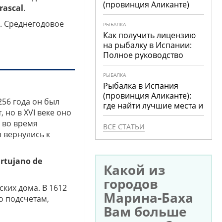
(провинция Аликанте)
rascal
.
. Среднегодовое
РЫБАЛКА
Как получить лицензию
на рыбалку в Испании:
Полное руководство
РЫБАЛКА
Рыбалка в Испания
(провинция Аликанте):
256 года он был
где найти лучшие места и
 но в XVI веке оно
что ловить
н во время
ВСЕ СТАТЬИ
я вернулись к
rtujano de
Какой из
городов
ских дома. В 1612
Марина-Баха
о подсчетам,
Вам больше