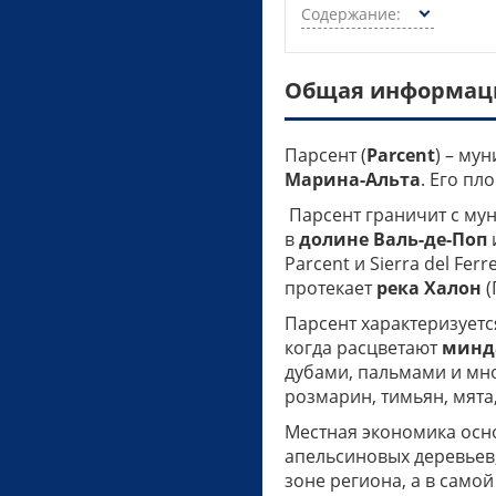
Содержание:
Общая информаци
Парсент (
Parcent
) – му
Марина-Альта
. Его пл
Парсент граничит с му
в
долине Валь-де-Поп
и
Parcent и Sierra del Fe
протекает
река Халон
(
Парсент характеризует
когда расцветают
минд
дубами, пальмами и мно
розмарин, тимьян, мята
Местная экономика осн
апельсиновых деревьев,
зоне региона, а в само