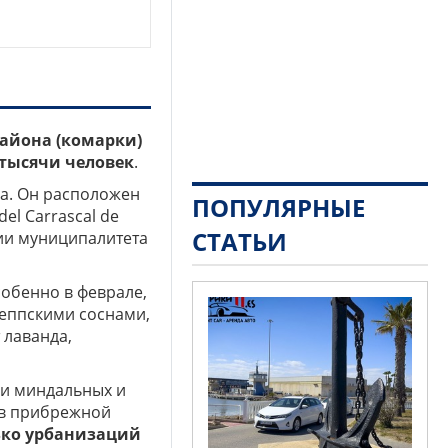
айона (комарки)
тысячи человек
.
а. Он расположен
ПОПУЛЯРНЫЕ
el Carrascal de
СТАТЬИ
ории муниципалитета
обенно в феврале,
леппскими соснами,
 лаванда,
ии миндальных и
 в прибрежной
ько урбанизаций