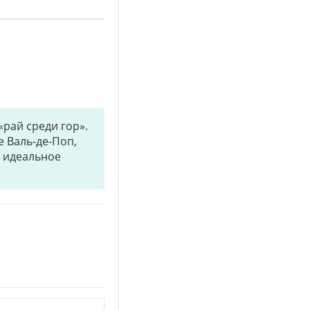
«рай среди гор».
 Валь-де-Поп,
 идеальное