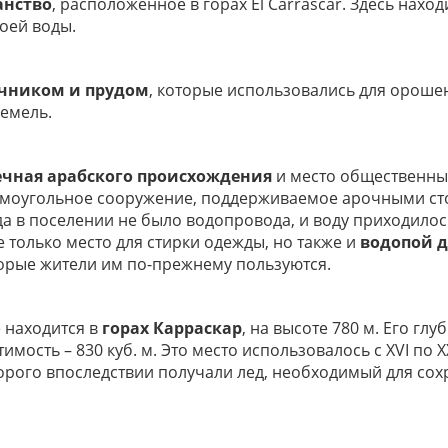
анство
, расположенное в горах El Carrascar. Здесь нахо
оей воды.
очником и прудом
, которые использовались для ороше
емель.
ечная арабского происхождения
и место общественны
ямоугольное сооружение, поддерживаемое арочными сто
да в поселении не было водопровода, и воду приходилос
е только место для стирки одежды, но также и
водопой 
орые жители им по-прежнему пользуются.
 находится в
горах Карраскар
, на высоте 780 м. Его глу
тимость – 830 куб. м. Это место использовалось с XVI по X
торого впоследствии получали лед, необходимый для со