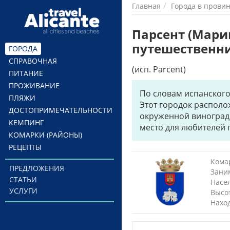
Перейти к основному содержанию
Главная
Города в прови
Парсент (Мари
путешественн
ГОРОДА
СПРАВОЧНАЯ
(исп. Parcent)
ПИТАНИЕ
ПРОЖИВАНИЕ
По словам испанского 
ПЛЯЖИ
Этот городок располо
ДОСТОПРИМЕЧАТЕЛЬНОСТИ
окруженной виноград
КЕМПИНГ
место для любителей 
КОМАРКИ (РАЙОНЫ)
РЕЦЕПТЫ
Комар
ПРЕДЛОЖЕНИЯ
Зани
СТАТЬИ
Насе
УСЛУГИ
Высо
Нахо