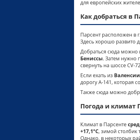
для европейских жителе
Как добраться в П
Парсент расположен в г
Здесь хорошо развито 
Добраться сюда можно и
Бениссы
. Затем нужно 
свернуть на шоссе CV-72
Если ехать из
Валенсии
дорогу A-141, которая с
Также сюда можно добр
Погода и климат 
Климат в Парсенте
сре
+17,1°C
, зимой столбик
Однако, в некоторых р