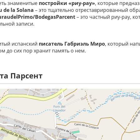
еть знаменитые
постройки «риу-рау»
, которые предна
u de la Solana
– это тщательно отреставрированный обра
urau
del
Primo
/
Bodegas
Parcent
– это частный риу-рау, к
льной записи.
итый испанский
писатель Габриэль Миро
, который нап
дом до сих пор хранит память о нем.
та Парсент