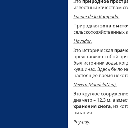
Это
природное простр
известный качеством св
Fuente
de
la
Rompuda
.
Природная
зона с ист
сельскохозяйственных з
Llavador.
Это историческая
прач
представляет собой пр
был источник воды, ког
кувшинах. Здесь было н
настоящее время некот
Nevera
(
Pou
de
la
Neu
).
Это круглое сооружение
диаметр – 12,3 м, а вмес
хранения снега
, из ко
питания.
Риу-рау.