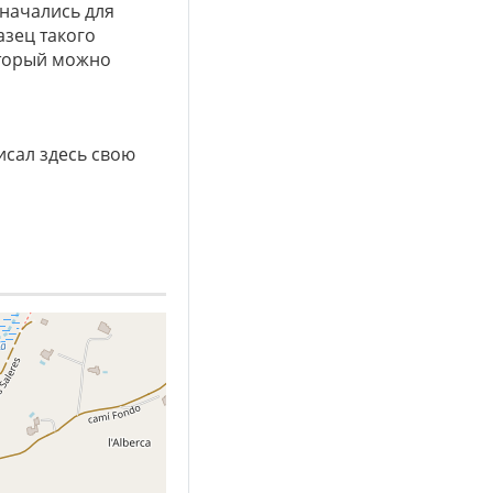
значались для
зец такого
оторый можно
исал здесь свою