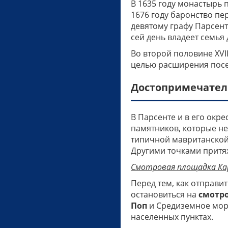
В 1635 году монастырь
1676 году баронство пер
девятому графу Парсент
сей день владеет семья 
Во второй половине XVI
целью расширения пос
Достопримечател
В Парсенте и в его окр
памятников, которые не
типичной мавританской
Другими точками притя
Смотровая площадка Карра
Перед тем, как отправи
остановиться на
смотро
Поп
и Средиземное море
населенных пунктах.