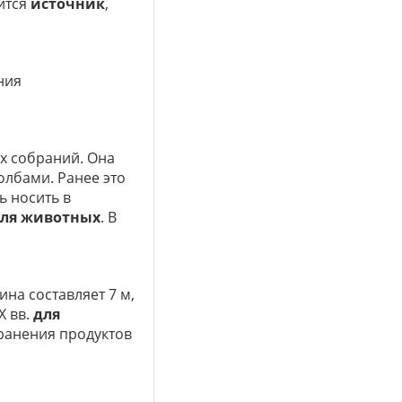
дится
источник
,
ния
х собраний. Она
лбами. Ранее это
ь носить в
для животных
. В
бина составляет 7 м,
X вв.
для
хранения продуктов