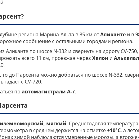
й.
арсент?
лубине региона Марина-Альта в 85 км от
Аликанте
и в 9
дорожное сообщение с остальными городами региона.
з Аликанте по шоссе N-332 и свернуть на дорогу CV-750,
проехать всего 11 км, проезжая через
Халон
и
Алькала
0.
, то до Парсента можно добраться по шоссе N-332, свер
овпадает с CV-720.
аться по
автомагистрали A-7
.
Парсента
диземноморский, мягкий
. Среднегодовая температура
 термометра в среднем держится на отметке
+10°C
, а лет
айонах зимой наблюдаются умеренные морозы, а вторже