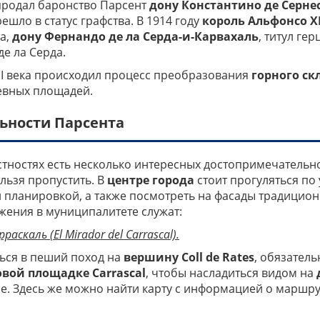
 продал баронство Парсент
дону Константино де Серне
ешло в статус графства. В 1914 году
король Альфонсо XI
а,
дону Фернандо де ла Серда-и-Карвахаль
, титул ге
де ла Серда.
II века происходил процесс преобразования
горного ск
евных площадей.
ьности Парсента
естностях есть несколько интересных достопримечательн
льзя пропустить. В
центре города
стоит прогуляться по
 планировкой, а также посмотреть на фасады традицион
жения в муниципалитете служат:
скаль (El Mirador del Carrascal).
ться в пеший поход на
вершину Coll de Rates
, обязатель
вой площадке Carrascal
, чтобы насладиться видом на
. Здесь же можно найти карту с информацией о маршрут