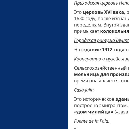
Приходская
церковь
Неп
Это
церковь XVI века
,
1630 году, после изгна
переделкам. Внутри зда
примыкает
колокольня
Городская ратуша (Ayunt
Это
здание 1912 года
п
Кооператив
и
музей
о ли
Сельскохозяйственный
мельница для произв
время она является этн
Casa Julia.
Это историческое
здани
построено эмигрантом, 
«дом чилийца»
(«casa
Fuente de la Foia.