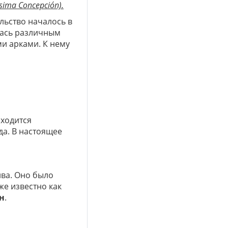
ísima Concepción).
ельство началось в
лась различным
и арками. К нему
аходится
ода. В настоящее
ва. Оно было
же известно как
н
.