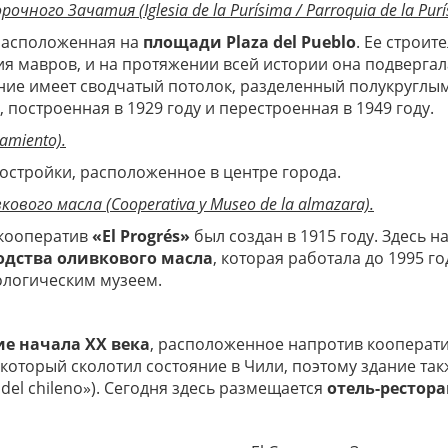
орочного
Зачатия
(Iglesia de la Purísima / Parroquia de la Pur
 расположенная на
площади Plaza del Pueblo
. Ее строит
ния мавров, и на протяжении всей истории она подверга
ние имеет сводчатый потолок, разделенный полукруглым
, построенная в 1929 году и перестроенная в 1949 году.
amiento).
остройки, расположенное в центре города.
вкового
масла
(Cooperativa y Museo de la almazara).
 кооператив
«El Progrés»
был создан в 1915 году. Здесь н
одства оливкового масла
, которая работала до 1995 г
ологическим музеем.
е начала XX века
, расположенное напротив кооперати
который сколотил состояние в Чили, поэтому здание так
 del chileno»). Сегодня здесь размещается
отель-рестора