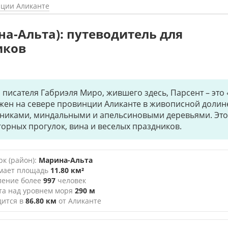
нции Аликанте
на-Альта): путеводитель для
иков
писателя Габриэля Миро, жившего здесь, Парсент – это 
жен на севере провинции Аликанте в живописной долине
никами, миндальными и апельсиновыми деревьями. Это
горных прогулок, вина и веселых праздников.
к (район):
Марина-Альта
мает площадь
11.80 км²
ление более
997
человек
та над уровнем моря
290 м
дится в
86.80 км
от Аликанте