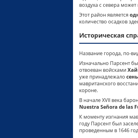
воздуха с севера может
Этот район является
од
количество осадков здес
Историческая спр
Название города, по-в
Изначально Парсент б
отвоеван войсками
Хай
уже принадлежало
сень
мавританского восстани
короне.
В начале XVII века бар
Nuestra Señora de las 
К моменту изгнания мав
году Парсент был засе
проведенным в 1646 год