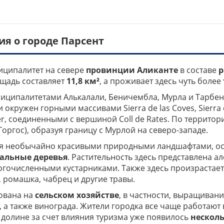
я о городе Парсент
ниципалитет на севере
провинции Аликанте
в составе
р
ощадь составляет
11,8 км²
, а проживает здесь чуть более
ниципалитетами Алькалали, Беничембла, Мурла и Тарбен
 окружен горными массивами Sierra de las Coves, Sierra d
rrer, соединенными с вершиной Coll de Rates. По террит
Горгос), образуя границу с Мурлой на северо-западе.
ся необычайно красивыми природными ландшафтами, ос
альные деревья
. Растительность здесь представлена а
гочисленными кустарниками. Также здесь произрастает
, ромашка, чабрец и другие травы.
ована на
сельском хозяйстве
, в частности, выращиван
 а также винограда. Жители городка все чаще работают
й долине за счет влияния туризма уже появилось
нескол