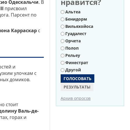
нравится?
сио Одескальчи
. В
II
присвоил
Варианты
Альтеа
рцога. Парсент по
Бенидорм
Вильяхойоса
лона Карраскар
с
Гуадалест
Орчета
Полоп
Рельеу
Финестрат
остей и
Другой
 узким улочкам с
ных домиков.
РЕЗУЛЬТАТЫ
Архив опросов
но стоит
долину Валь-де-
ах, горах и