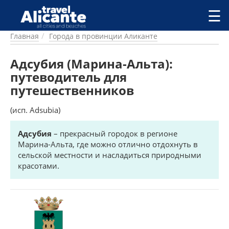
Перейти к основному содержанию
☰
Главная
Города в провинции Аликанте
ГОРОДА
СПРАВОЧНАЯ
Адсубия (Марина-Альта):
ПИТАНИЕ
путеводитель для
ПРОЖИВАНИЕ
путешественников
ПЛЯЖИ
ДОСТОПРИМЕЧАТЕЛЬНОСТИ
(исп. Adsubia)
КЕМПИНГ
КОМАРКИ (РАЙОНЫ)
Адсубия
– прекрасный городок в регионе
Марина-Альта, где можно отлично отдохнуть в
РЕЦЕПТЫ
сельской местности и насладиться природными
красотами.
ПРЕДЛОЖЕНИЯ
СТАТЬИ
УСЛУГИ