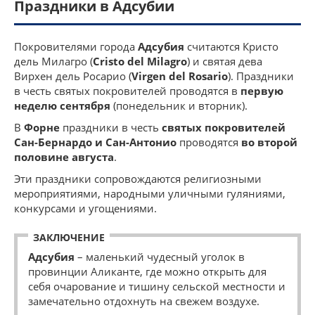
Праздники в Адсубии
Покровителями города
Адсубия
считаются Кристо
дель Милагро (
Cristo del Milagro
) и святая дева
Вирхен дель Росарио (
Virgen del Rosario
). Праздники
в честь святых покровителей проводятся в
первую
неделю сентября
(понедельник и вторник).
В
Форне
праздники в честь
святых покровителей
Сан-Бернардо и Сан-Антонио
проводятся
во второй
половине августа
.
Эти праздники сопровождаются религиозными
мероприятиями, народными уличными гуляниями,
конкурсами и угощениями.
ЗАКЛЮЧЕНИЕ
Адсубия
– маленький чудесный уголок в
провинции Аликанте, где можно открыть для
себя очарование и тишину сельской местности и
замечательно отдохнуть на свежем воздухе.