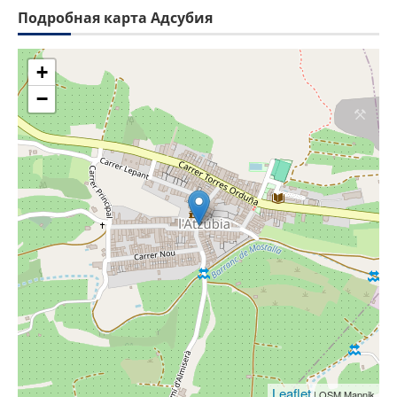
Подробная карта Адсубия
+
−
Leaflet
| OSM Mapnik