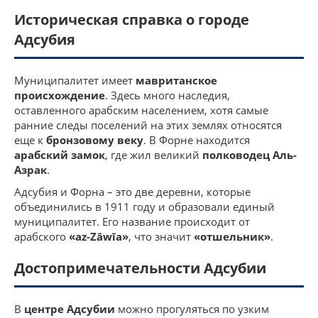
Историческая справка о городе
Адсубия
Муниципалитет имеет
мавританское
происхождение
. Здесь много наследия,
оставленного арабским населением, хотя самые
ранние следы поселений на этих землях относятся
еще к
бронзовому веку
. В Форне находится
арабский замок
, где жил великий
полководец Аль-
Азрак
.
Адсубия и Форна – это две деревни, которые
объединились в 1911 году и образовали единый
муниципалитет. Его название происходит от
арабского
«az-Zāwīa»
, что значит
«отшельник»
.
Достопримечательности Адсубии
В
центре Адсубии
можно прогуляться по узким