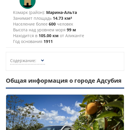
Комарк (район):
Марина-Альта
Занимает площадь
14.73 км²
Население более
600
человек
Высота над уровнем моря
99 м
Находится в
105.00 км
от Аликанте
Год основания
1911
Содержание:
Общая информация о городе Адсубия