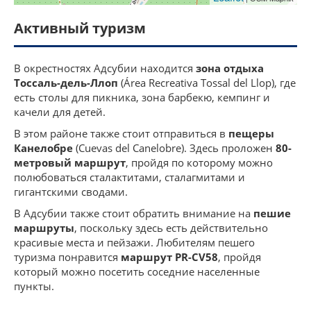
Активный туризм
В окрестностях Адсубии находится
зона отдыха
Тоссаль-дель-Ллоп
(Área Recreativa Tossal del Llop), где
есть столы для пикника, зона барбекю, кемпинг и
качели для детей.
В этом районе также стоит отправиться в
пещеры
Канелобре
(Cuevas del Canelobre). Здесь проложен
80-
метровый маршрут
, пройдя по которому можно
полюбоваться сталактитами, сталагмитами и
гигантскими сводами.
В Адсубии также стоит обратить внимание на
пешие
маршруты
, поскольку здесь есть действительно
красивые места и пейзажи. Любителям пешего
туризма понравится
маршрут PR-CV58
, пройдя
который можно посетить соседние населенные
пункты.