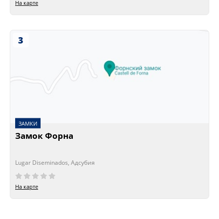
На карте
3
ЗАМКИ
Замок Форна
Lugar Diseminados, Адсубия
На карте