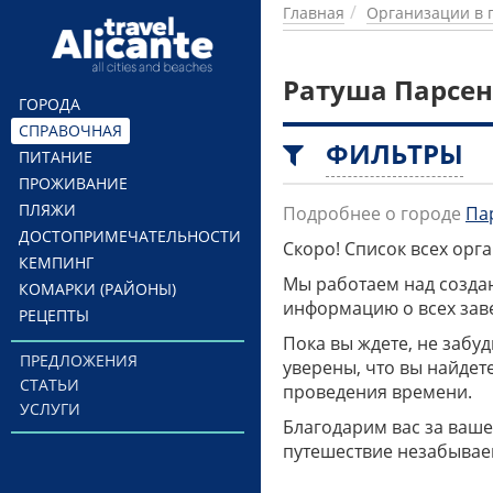
Перейти к основному содержанию
Главная
Организации в 
Ратуша Парсен
ГОРОДА
СПРАВОЧНАЯ
ФИЛЬТРЫ
ПИТАНИЕ
ПРОЖИВАНИЕ
ПЛЯЖИ
Подробнее о городе
Па
ДОСТОПРИМЕЧАТЕЛЬНОСТИ
Скоро! Список всех ор
КЕМПИНГ
Мы работаем над созда
КОМАРКИ (РАЙОНЫ)
информацию о всех заве
РЕЦЕПТЫ
Пока вы ждете, не забу
ПРЕДЛОЖЕНИЯ
уверены, что вы найдет
СТАТЬИ
проведения времени.
УСЛУГИ
Благодарим вас за ваше
путешествие незабывае