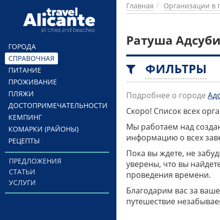
Перейти к основному содержанию
Главная
Организации в 
Ратуша Адсуб
ГОРОДА
СПРАВОЧНАЯ
ФИЛЬТРЫ
ПИТАНИЕ
ПРОЖИВАНИЕ
ПЛЯЖИ
Подробнее о городе
Ад
ДОСТОПРИМЕЧАТЕЛЬНОСТИ
Скоро! Список всех ор
КЕМПИНГ
Мы работаем над созда
КОМАРКИ (РАЙОНЫ)
информацию о всех заве
РЕЦЕПТЫ
Пока вы ждете, не забу
ПРЕДЛОЖЕНИЯ
уверены, что вы найдет
СТАТЬИ
проведения времени.
УСЛУГИ
Благодарим вас за ваше
путешествие незабывае