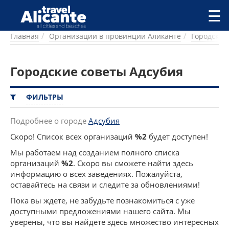
Перейти к основному содержанию
☰
Главная
Организации в провинции Аликанте
Городские
ГОРОДА
СПРАВОЧНАЯ
Городские советы Адсубия
ПИТАНИЕ
ПРОЖИВАНИЕ
ПЛЯЖИ
ФИЛЬТРЫ
ДОСТОПРИМЕЧАТЕЛЬНОСТИ
КЕМПИНГ
Подробнее о городе
Адсубия
КОМАРКИ (РАЙОНЫ)
Скоро! Список всех организаций
%2
будет доступен!
РЕЦЕПТЫ
Мы работаем над созданием полного списка
организаций
%2
. Скоро вы сможете найти здесь
ПРЕДЛОЖЕНИЯ
информацию о всех заведениях. Пожалуйста,
СТАТЬИ
оставайтесь на связи и следите за обновлениями!
УСЛУГИ
Пока вы ждете, не забудьте познакомиться с уже
доступными предложениями нашего сайта. Мы
уверены, что вы найдете здесь множество интересных