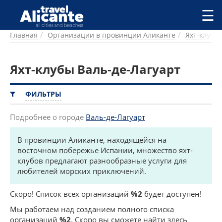
Перейти к основному содержанию
☰
Главная
Организации в провинции Аликанте
Яхт-клубы
ГОРОДА
СПРАВОЧНАЯ
Яхт-клубы Валь-де-Лагуарт
ПИТАНИЕ
ПРОЖИВАНИЕ
ПЛЯЖИ
ФИЛЬТРЫ
ДОСТОПРИМЕЧАТЕЛЬНОСТИ
КЕМПИНГ
Подробнее о городе
Валь-де-Лагуарт
КОМАРКИ (РАЙОНЫ)
В провинции Аликанте, находящейся на
РЕЦЕПТЫ
восточном побережье Испании, множество яхт-
клубов предлагают разнообразные услуги для
ПРЕДЛОЖЕНИЯ
любителей морских приключений.
СТАТЬИ
УСЛУГИ
Скоро! Список всех организаций
%2
будет доступен!
Мы работаем над созданием полного списка
организаций
%2
. Скоро вы сможете найти здесь