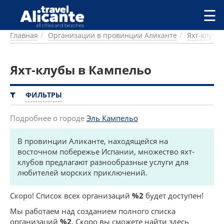
Перейти к основному содержанию
☰
Главная
Организации в провинции Аликанте
Яхт-клубы
ГОРОДА
СПРАВОЧНАЯ
Яхт-клубы в Кампельо
ПИТАНИЕ
ПРОЖИВАНИЕ
ПЛЯЖИ
ФИЛЬТРЫ
ДОСТОПРИМЕЧАТЕЛЬНОСТИ
КЕМПИНГ
Подробнее о городе
Эль Кампельо
КОМАРКИ (РАЙОНЫ)
В провинции Аликанте, находящейся на
РЕЦЕПТЫ
восточном побережье Испании, множество яхт-
клубов предлагают разнообразные услуги для
ПРЕДЛОЖЕНИЯ
любителей морских приключений.
СТАТЬИ
УСЛУГИ
Скоро! Список всех организаций
%2
будет доступен!
Мы работаем над созданием полного списка
организаций
%2
. Скоро вы сможете найти здесь