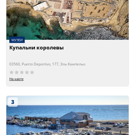
МУЗЕИ
Купальни королевы
03560, Puerto Deportivo, 177, Эль Кампельо
Сейчас открыто!
Сейчас закрыто!
На карте
3