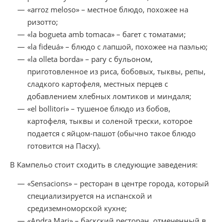
«arroz meloso» – местное блюдо, похожее на
ризотто;
«la bogueta amb tomaca» – багет с томатами;
«la fideuá» – блюдо с лапшой, похожее на паэлью;
«la olleta borda» – рагу с бульоном,
приготовленное из риса, бобовых, тыквы, репы,
сладкого картофеля, местных перцев с
добавлением хлебных ломтиков и миндаля;
«el bollitori» – тушеное блюдо из бобов,
картофеля, тыквы и соленой трески, которое
подается с яйцом-пашот (обычно такое блюдо
готовится на Пасху).
В Кампельо стоит сходить в следующие заведения:
«Sensacions» – ресторан в центре города, который
специализируется на испанской и
средиземноморской кухне;
«Andra Mari» – баскский ресторан, отмеченный в