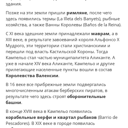
здания.
Позже на эти земли пришли
римляне
, после чего
здесь появились термы (La Illeta dels Banyets), рыбные
хозяйства, а также Ванны Королевы (Baños de la Reina).
С XI века здешние земли принадлежали
маврам
, а в
XIII веке, в результате завоеваний короля Альфонсо X
Мудрого, эти территории стали христианскими и
перешли под власть Кастильской Короны. Тогда
Кампельо стал частью муниципалитета Аликанте. А
уже в начале XIV века Аликанте, Кампельо и другие
прилегающие населенные пункты вошли в состав
Королевства Валенсии
.
В 16 веке все прибрежные земли подвергались
многочисленным атакам берберских пиратов, в
результате чего здесь строят
оборонительные
башни
.
В конце XVIII века в Кампельо появились
корабельные верфи и квартал рыбаков
(Barrio de
Pescadores). В XIX веке в городе появилась