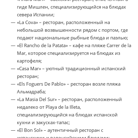
гиде Мишлен, специализирующийся на блюдах
севера Испании;
«La Cova» – ресторан, расположенный на
небольшой возвышенности рядом с портом, где
подают национальные рыбные блюда и паэлью;
«El Rancho de la Patata» – кафе на пляже Carrer de la
Mar, которое специализируется на блюдах из
картофеля;
«Casa Mar» – уютный традиционный испанский
ресторан;
«Els Foguers De Pablo» – ресторан возле пляжа
Альмадраба;
«La Masia Del Sur» – ресторан, расположенный
недалеко от Playa de la Illeta,
специализирующийся на блюдах испанской
кухни и закусках-тапас;
«El Bon Sol» – аутентичный ресторан с
испанскими и валенсийскими блюдами;