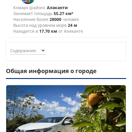
Комарк (район):
Алаканти
Занимает площадь
55.27 км²
Население более
28000
человек
Высота над уровнем моря
24 м
Находится в
17.70 км
от Аликанте
Содержание:
Общая информация о городе