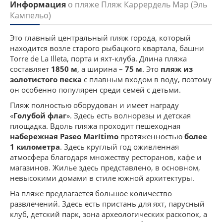
Информация
о пляже Пляж Каррердель Мар (Эль
Кампельо)
Это главный центральный пляж города, который
находится возле старого рыбацкого квартала, башни
Torre de La Illeta, порта и яхт-клуба. Длина пляжа
составляет
1850 м
, а ширина –
75 м
. Это
пляж из
золотистого песка
с плавным входом в воду, поэтому
он особенно популярен среди семей с детьми.
Пляж полностью оборудован и имеет награду
«
Голубой флаг
». Здесь есть волнорезы и детская
площадка. Вдоль пляжа проходит пешеходная
набережная Paseo Marítimo
протяженностью
более
1 километра
. Здесь круглый год оживленная
атмосфера благодаря множеству ресторанов, кафе и
магазинов. Жилье здесь представлено, в основном,
невысокими домами в стиле южной архитектуры.
На пляже предлагается большое количество
развлечений. Здесь есть пристань для яхт, парусный
клуб, детский парк, зона археологических раскопок, а