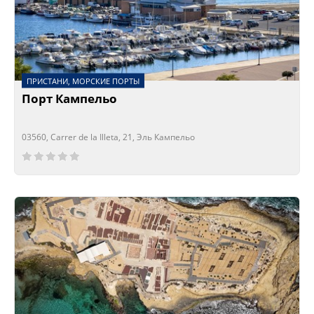
ПРИСТАНИ, МОРСКИЕ ПОРТЫ
Порт Кампельо
03560, Carrer de la Illeta, 21, Эль Кампельо
Сейчас открыто!
Сейчас закрыто!