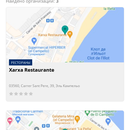
Найдено организаций:
3
РЕСТОРАНЫ
Xarxa Restaurante
03560, Carrer Sant Pere, 39, Эль Кампельо
Сейчас открыто!
Сейчас закрыто!