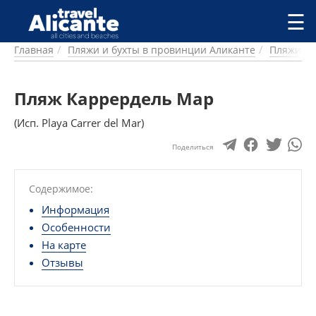
Перейти к основному содержанию
☰
Главная
Пляжи и бухты в провинции Аликанте
Пляжи и 
ГОРОДА
СПРАВОЧНАЯ
Пляж Каррердель Мар
ПИТАНИЕ
ПРОЖИВАНИЕ
(Исп. Playa Carrer del Mar)
ПЛЯЖИ
ДОСТОПРИМЕЧАТЕЛЬНОСТИ
Поделиться
КЕМПИНГ
КОМАРКИ (РАЙОНЫ)
Содержимое:
РЕЦЕПТЫ
Информация
Особенности
ПРЕДЛОЖЕНИЯ
На карте
СТАТЬИ
Отзывы
УСЛУГИ