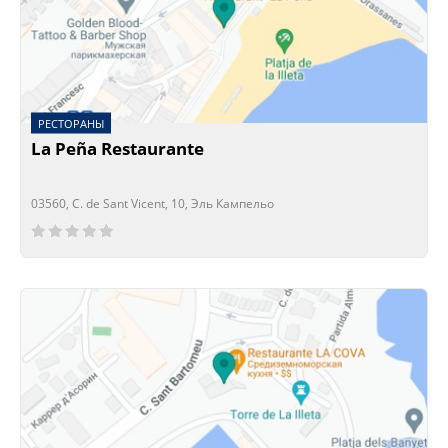
РЕСТОРАНЫ
La Peña Restaurante
03560, C. de Sant Vicent, 10, Эль Кампельо
Сейчас открыто!
Сейчас закрыто!