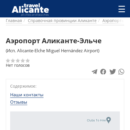
Перейти к основному содержанию
☰
Главная
Справочная провинции Аликанте
Аэропорты
ГОРОДА
СПРАВОЧНАЯ
Аэропорт Аликанте-Эльче
ПИТАНИЕ
ПРОЖИВАНИЕ
(Исп. Alicante-Elche Miguel Hernández Airport)
ПЛЯЖИ
ДОСТОПРИМЕЧАТЕЛЬНОСТИ
Нет голосов
КЕМПИНГ
КОМАРКИ (РАЙОНЫ)
РЕЦЕПТЫ
Содержимое:
Наши контакты
ПРЕДЛОЖЕНИЯ
Отзывы
СТАТЬИ
УСЛУГИ