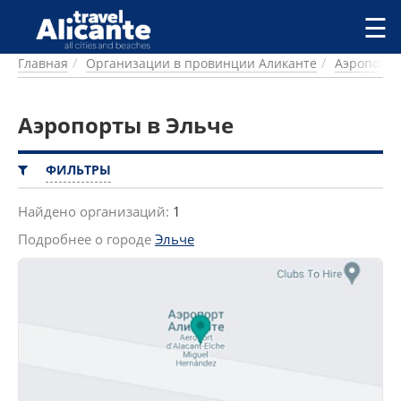
Перейти к основному содержанию
☰
Главная
Организации в провинции Аликанте
Аэропорт
ГОРОДА
СПРАВОЧНАЯ
Аэропорты в Эльче
ПИТАНИЕ
ПРОЖИВАНИЕ
ПЛЯЖИ
ФИЛЬТРЫ
ДОСТОПРИМЕЧАТЕЛЬНОСТИ
КЕМПИНГ
Найдено организаций:
1
КОМАРКИ (РАЙОНЫ)
Подробнее о городе
Эльче
РЕЦЕПТЫ
ПРЕДЛОЖЕНИЯ
СТАТЬИ
УСЛУГИ