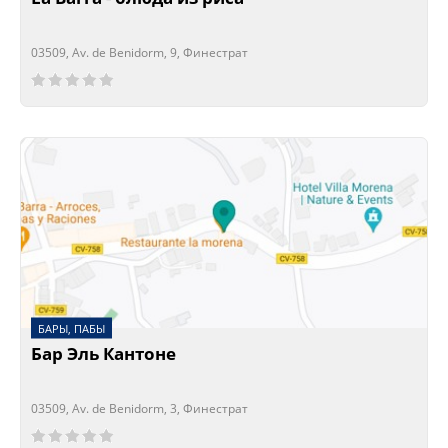
03509, Av. de Benidorm, 9, Финестрат
Сейчас открыто!
Сейчас закрыто!
БАРЫ, ПАБЫ
Бар Эль Кантоне
03509, Av. de Benidorm, 3, Финестрат
Сейчас открыто!
Сейчас закрыто!