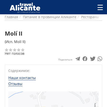
Перейти к основному содержанию
☰
Главная
Питание в провинции Аликанте
Рестораны
Ф
ГОРОДА
СПРАВОЧНАЯ
Molí II
ПИТАНИЕ
ПРОЖИВАНИЕ
(Исп. Molí II)
ПЛЯЖИ
ДОСТОПРИМЕЧАТЕЛЬНОСТИ
Нет голосов
КЕМПИНГ
Поделиться
КОМАРКИ (РАЙОНЫ)
РЕЦЕПТЫ
Содержимое:
Наши контакты
ПРЕДЛОЖЕНИЯ
Отзывы
СТАТЬИ
УСЛУГИ