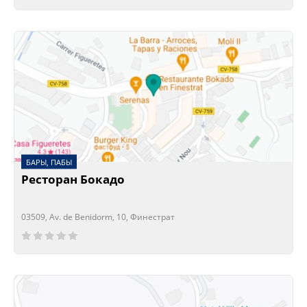
БАРЫ, ПАБЫ
Ресторан Бокадо
03509, Av. de Benidorm, 10, Финестрат
Сейчас открыто!
Сейчас закрыто!