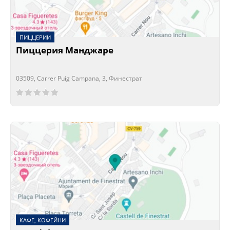
ПИЦЦЕРИИ
Пиццерия Манджаре
03509, Carrer Puig Campana, 3, Финестрат
Сейчас открыто!
Сейчас закрыто!
КАФЕ, КОФЕЙНИ