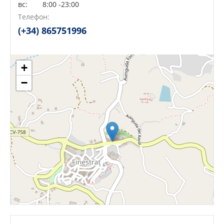
вс:
8:00 -23:00
Сейчас открыто!
Сейчас закрыто!
Телефон:
(+34) 865751996
+
−
Leaflet