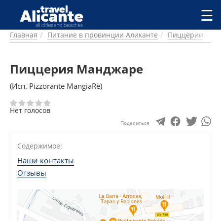
Перейти к основному содержанию
☰
Главная
Питание в провинции Аликанте
Пиццерии
Ф
ГОРОДА
СПРАВОЧНАЯ
Пиццерия Манджаре
ПИТАНИЕ
ПРОЖИВАНИЕ
(Исп. Pizzorante MangiaRè)
ПЛЯЖИ
ДОСТОПРИМЕЧАТЕЛЬНОСТИ
Нет голосов
КЕМПИНГ
Поделиться
КОМАРКИ (РАЙОНЫ)
РЕЦЕПТЫ
Содержимое:
Наши контакты
ПРЕДЛОЖЕНИЯ
Отзывы
СТАТЬИ
УСЛУГИ