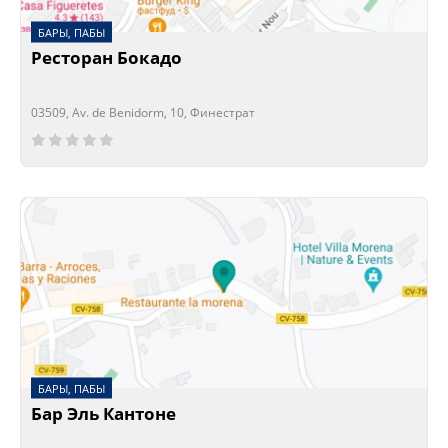
БАРЫ, ПАБЫ
Ресторан Бокадо
03509, Av. de Benidorm, 10, Финестрат
Сейчас открыто!
Сейчас закрыто!
БАРЫ, ПАБЫ
Бар Эль Кантоне