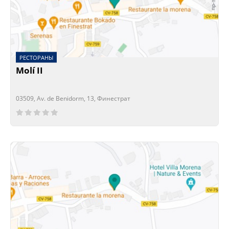
РЕСТОРАНЫ
Molí II
03509, Av. de Benidorm, 13, Финестрат
Сейчас открыто!
Сейчас закрыто!