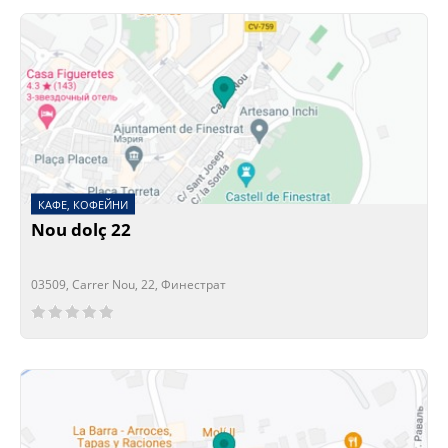
КАФЕ, КОФЕЙНИ
Nou dolç 22
03509, Carrer Nou, 22, Финестрат
Сейчас открыто!
Сейчас закрыто!