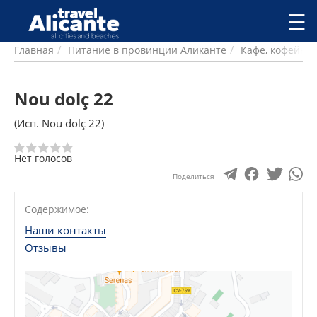
Перейти к основному содержанию
☰
Главная
Питание в провинции Аликанте
Кафе, кофейни
ГОРОДА
СПРАВОЧНАЯ
Nou dolç 22
ПИТАНИЕ
ПРОЖИВАНИЕ
(Исп. Nou dolç 22)
ПЛЯЖИ
ДОСТОПРИМЕЧАТЕЛЬНОСТИ
Нет голосов
КЕМПИНГ
Поделиться
КОМАРКИ (РАЙОНЫ)
РЕЦЕПТЫ
Содержимое:
Наши контакты
ПРЕДЛОЖЕНИЯ
Отзывы
СТАТЬИ
УСЛУГИ