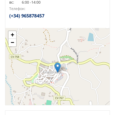
вс:
6:00 -14:00
Сейчас открыто!
Сейчас закрыто!
Телефон:
(+34) 965878457
+
−
Leaflet