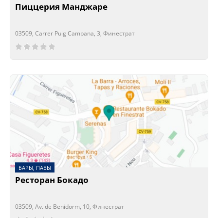
Пиццерия Манджаре
03509, Carrer Puig Campana, 3, Финестрат
Сейчас открыто!
Сейчас закрыто!
БАРЫ, ПАБЫ
Ресторан Бокадо
03509, Av. de Benidorm, 10, Финестрат
Сейчас открыто!
Сейчас закрыто!