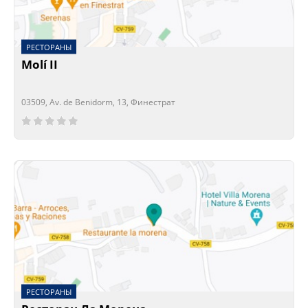
РЕСТОРАНЫ
Molí II
03509, Av. de Benidorm, 13, Финестрат
Сейчас открыто!
Сейчас закрыто!
РЕСТОРАНЫ