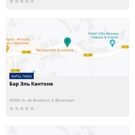
БАРЫ, ПАБЫ
Бар Эль Кантоне
03509, Av. de Benidorm, 3, Финестрат
Сейчас открыто!
Сейчас закрыто!