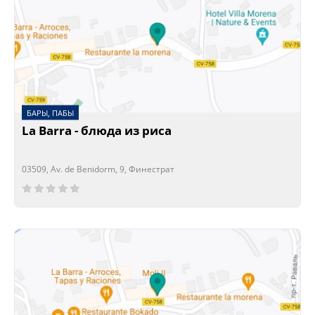
БАРЫ, ПАБЫ
La Barra - блюда из риса
03509, Av. de Benidorm, 9, Финестрат
Сейчас открыто!
Сейчас закрыто!