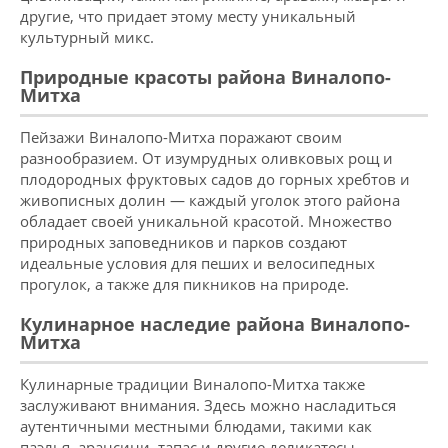
другие, что придает этому месту уникальный
культурный микс.
Природные красоты района Виналопо-
Митха
Пейзажи Виналопо-Митха поражают своим
разнообразием. От изумрудных оливковых рощ и
плодородных фруктовых садов до горных хребтов и
живописных долин — каждый уголок этого района
обладает своей уникальной красотой. Множество
природных заповедников и парков создают
идеальные условия для пеших и велосипедных
прогулок, а также для пикников на природе.
Кулинарное наследие района Виналопо-
Митха
Кулинарные традиции Виналопо-Митха также
заслуживают внимания. Здесь можно насладиться
аутентичными местными блюдами, такими как
паэлья, арансини, тапас и другие деликатесы.