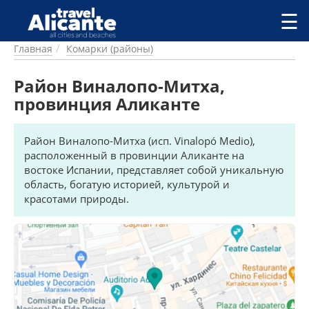
Перейти к основному содержанию
☰
Главная
Комарки (районы)
ГОРОДА
СПРАВОЧНАЯ
Район Виналопо-Митха,
ПИТАНИЕ
провинция Аликанте
ПРОЖИВАНИЕ
ПЛЯЖИ
Район Виналопо-Митха (исп. Vinalopó Medio),
ДОСТОПРИМЕЧАТЕЛЬНОСТИ
расположенный в провинции Аликанте на
КЕМПИНГ
востоке Испании, представляет собой уникальную
КОМАРКИ (РАЙОНЫ)
область, богатую историей, культурой и
РЕЦЕПТЫ
красотами природы.
ПРЕДЛОЖЕНИЯ
СТАТЬИ
УСЛУГИ