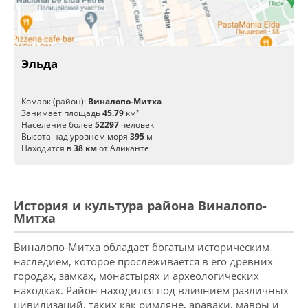
Эльда
Комарк (район):
Виналопо-Митха
Занимает площадь
45.79
км²
Население более
52297
человек
Высота над уровнем моря
395
м
Находится в
38 км
от Аликанте
История и культура района Виналопо-
Митха
Виналопо-Митха обладает богатым историческим
наследием, которое прослеживается в его древних
городах, замках, монастырях и археологических
находках. Район находился под влиянием различных
цивилизаций, таких как римляне, араваки, мавры и