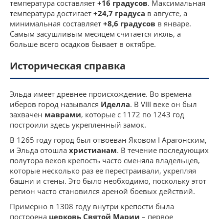
температура составляет
+16 градусов
. Максимальная
температура достигает
+24,7 градуса
в августе, а
минимальная составляет
+8,6 градусов
в январе.
Самым засушливым месяцем считается июль, а
больше всего осадков бывает в октябре.
Историческая справка
Эльда имеет древнее происхождение. Во времена
иберов город назывался
Иделла
. В VIII веке он был
захвачен
маврами
, которые с 1172 по 1243 год
построили здесь укрепленный замок.
В 1265 году город был отвоеван Яковом I Арагонским,
и Эльда отошла
христианам
. В течение последующих
полутора веков крепость часто сменяла владельцев,
которые несколько раз ее перестраивали, укрепляя
башни и стены. Это было необходимо, поскольку этот
регион часто становился ареной боевых действий.
Примерно в 1308 году внутри крепости была
построена
церковь Святой Марии
– первое