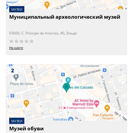
МУЗЕИ
Муниципальный археологический музей
03600, C. Príncipe de Asturias, 40, Эльда
Сейчас открыто!
Сейчас закрыто!
На карте
2
МУЗЕИ
Музей обуви