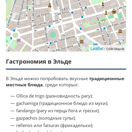
Leaflet
| OSM Mapnik
Гастрономия в Эльде
В Эльде можно попробовать вкусные
традиционные
местные блюда
, среди которых:
Ollica de trigo (разновидность рагу);
gachamiga (традиционное блюдо из муки);
fandango (рагу из перца ñora и трески);
gazpachos (холодные супы);
rellenos или faisuras (фрикадельки);