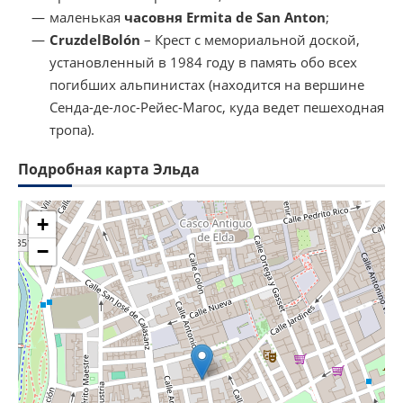
маленькая
часовня
Ermita de San Anton
;
Cruz
del
Bol
ó
n
– Крест с мемориальной доской,
установленный в 1984 году в память обо всех
погибших альпинистах (находится на вершине
Сенда-де-лос-Рейес-Магос, куда ведет пешеходная
тропа).
Подробная карта Эльда
+
−