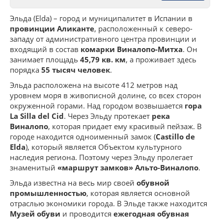
Эльда (Elda) – город и муниципалитет в Испании в
провинции Аликанте
, расположенный к северо-
западу от административного центра провинции и
входящий в состав
комарки Виналопо-Митха
. Он
занимает площадь
45,79 кв. км
, а проживает здесь
порядка
55 тысяч человек
.
Эльда расположена на высоте 412 метров над
уровнем моря в живописной долине, со всех сторон
окруженной горами. Над городом возвышается
гора
La Silla del Cid
. Через Эльду протекает
река
Виналопо
, которая придает ему красивый пейзаж. В
городе находится одноименный замок (
Castillo de
Elda
), который является Объектом культурного
наследия региона. Поэтому через Эльду пролегает
знаменитый
«маршрут замков» Альто-Виналопо
.
Эльда известна на весь мир своей
обувной
промышленностью
, которая является основной
отраслью экономики города. В Эльде также находится
Музей обуви
и проводится
ежегодная обувная