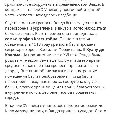
христианское сооружение в средневековой Эльде. В
конце XIII – начале XIV веков у восточной и южной
части крепости находилось кладбище.
Спустя столетие крепость Эльда была существенно
перестроена и укреплена, а внутри могло находиться
больше солдат. В этот период она принадлежала
семье графов Косентайна
. Позже эта семья
обеднела, и в 1513 году крепость была продана
секретарю короля Кастилии Фердинанда II
Хуану де
Колома
. На протяжении всего XVI века Эльда была
родовым гнездом семьи де Колома, и за это время
средневековая военная крепость превратилась в
дворец. Внешний облик замка и его внутренние
помещения были преобразованы. Тогда были
перестроены входные ворота, сооружена круглая
башня, а также хранилище для воды, благоустроены
внутренние покои. Это был период процветания
города.
В начале XVII века финансовое положение семьи де
Колома ухудшилось, и Эльда пришла в упадок. С того