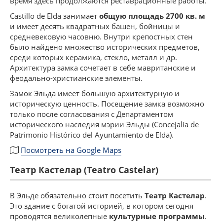
время здесь продолжаются реставрационные работы.
Castillo de Elda занимает
общую площадь 2700 кв. м
и имеет десять квадратных башен, бойницы и
средневековую часовню. Внутри крепостных стен
было найдено множество исторических предметов,
среди которых керамика, стекло, металл и др.
Архитектура замка сочетает в себе мавританские и
феодально-христианские элементы.
Замок Эльда имеет большую архитектурную и
историческую ценность. Посещение замка возможно
только после согласования с Департаментом
исторического наследия мэрии Эльды (Concejalía de
Patrimonio Histórico del Ayuntamiento de Eldа).
Посмотреть на Google Maps
Театр Кастелар (Teatro Castelar)
В Эльде обязательно стоит посетить
Театр Кастелар
.
Это здание с богатой историей, в котором сегодня
проводятся великолепные
культурные программы
.