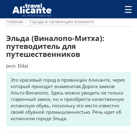
Перейти к основному содержанию
☰
Главная
Города в провинции Аликанте
ГОРОДА
СПРАВОЧНАЯ
Эльда (Виналопо-Митха):
ПИТАНИЕ
путеводитель для
ПРОЖИВАНИЕ
путешественников
ПЛЯЖИ
ДОСТОПРИМЕЧАТЕЛЬНОСТИ
(исп. Elda)
КЕМПИНГ
КОМАРКИ (РАЙОНЫ)
Это красивый город в провинции Аликанте, через
который проходит знаменитая Дорога замков
РЕЦЕПТЫ
Альто-Виналопо. Здесь можно увидеть не только
старинный замок, но и приобрести качественную
ПРЕДЛОЖЕНИЯ
испанскую обувь, поскольку это место известно
СТАТЬИ
своей обувной промышленностью. Речь идет об
УСЛУГИ
испанском городе Эльда.