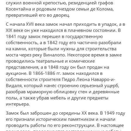
служил военной крепостью, резиденцией графов
Косентайна и родовым гнездом семьи де Колома,
превратившей его во дворец.
С начала XVII века замок начал приходить в упадок, а в
XIX веке он уже находился в плачевном состоянии. В
1841 году замок перешел в государственную
собственность, а в 1842 году его частично разобрали
на камни, которые были нужны для строительства
моста через реку Виналопо. Некоторое время в замке
проводились театральные и комические
представления, а в 1848 году он был продан на
аукционе. В 1866-1886 гг. замок находился в
собственности строителя Педро Леона Наварро-и-
Видаля, который нанёс строению серьезный ущерб,
разобрав мраморную облицовку стен и деревянные
полы, а также убрав мебель и другие предметы
интерьера.
Замок был заброшен до середины XX века. В 1949 году
его признали историческим памятником и начали
проводить работы по его реконструкции. В настоящее