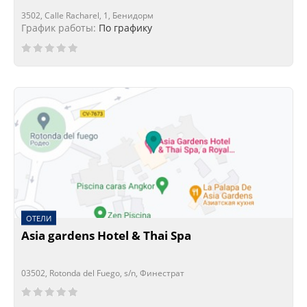
3502, Calle Racharel, 1, Бенидорм
График работы:
По графику
ОТЕЛИ
Asia gardens Hotel & Thai Spa
03502, Rotonda del Fuego, s/n, Финестрат
Сейчас открыто!
Сейчас закрыто!