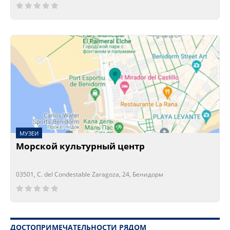
Сейчас открыто!
Сейчас закрыто!
МУЗЕИ
Морской культурный центр
03501, C. del Condestable Zaragoza, 24, Бенидорм
Сейчас открыто!
Сейчас закрыто!
ДОСТОПРИМЕЧАТЕЛЬНОСТИ РЯДОМ