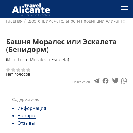
Перейти к основному содержанию
☰
Главная
Достопримечательности провинции Аликанте
ГОРОДА
СПРАВОЧНАЯ
Башня Моралес или Эскалета
ПИТАНИЕ
ПРОЖИВАНИЕ
(Бенидорм)
ПЛЯЖИ
(Исп. Torre Morales o Escaleta)
ДОСТОПРИМЕЧАТЕЛЬНОСТИ
КЕМПИНГ
Нет голосов
КОМАРКИ (РАЙОНЫ)
Поделиться
РЕЦЕПТЫ
ПРЕДЛОЖЕНИЯ
Содержимое:
СТАТЬИ
Информация
УСЛУГИ
На карте
Отзывы