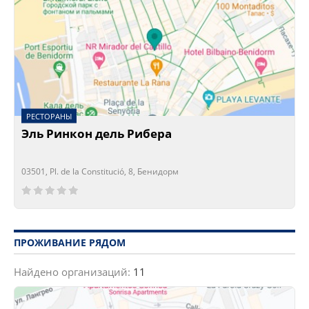
РЕСТОРАНЫ
Эль Ринкон дель Рибера
03501, Pl. de la Constitució, 8, Бенидорм
Сейчас открыто!
Сейчас закрыто!
ПРОЖИВАНИЕ РЯДОМ
Найдено организаций:
11