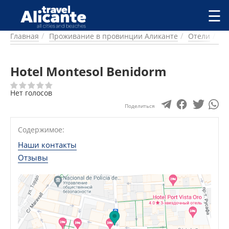
Перейти к основному содержанию
☰
Главная
Проживание в провинции Аликанте
Отели
Б
ГОРОДА
СПРАВОЧНАЯ
Hotel Montesol Benidorm
ПИТАНИЕ
ПРОЖИВАНИЕ
Нет голосов
ПЛЯЖИ
ДОСТОПРИМЕЧАТЕЛЬНОСТИ
Поделиться
КЕМПИНГ
Содержимое:
КОМАРКИ (РАЙОНЫ)
РЕЦЕПТЫ
Наши контакты
Отзывы
ПРЕДЛОЖЕНИЯ
СТАТЬИ
УСЛУГИ