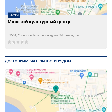
МУЗЕИ
Морской культурный центр
03501, C. del Condestable Zaragoza, 24, Бенидорм
Сейчас открыто!
Сейчас закрыто!
ДОСТОПРИМЕЧАТЕЛЬНОСТИ РЯДОМ