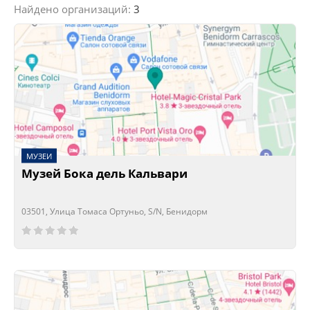
Найдено организаций:
3
МУЗЕИ
Музей Бока дель Кальвари
03501, Улица Томаса Ортуньо, S/N, Бенидорм
Сейчас открыто!
Сейчас закрыто!