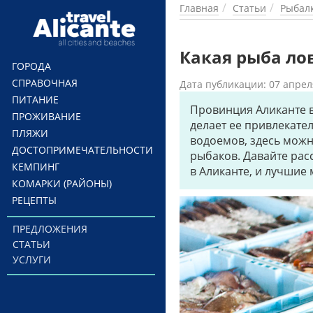
Перейти к основному содержанию
Главная
Статьи
Рыбал
Какая рыба ло
ГОРОДА
СПРАВОЧНАЯ
Дата публикации: 07 апрел
ПИТАНИЕ
Провинция Аликанте 
ПРОЖИВАНИЕ
делает ее привлекате
ПЛЯЖИ
водоемов, здесь можн
ДОСТОПРИМЕЧАТЕЛЬНОСТИ
рыбаков. Давайте ра
КЕМПИНГ
в Аликанте, и лучшие 
КОМАРКИ (РАЙОНЫ)
РЕЦЕПТЫ
ПРЕДЛОЖЕНИЯ
СТАТЬИ
УСЛУГИ