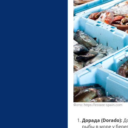
Фото: https://estate-spain.com
Дорада (Dorado):
До
рыбы в море у бере