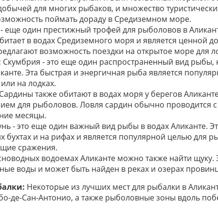
добычей для многих рыбаков, и множество туристическ
озможность поймать дораду в Средиземном море.
- еще один престижный трофей для рыболовов в Аликант
итает в водах Средиземного моря и является ценной д
едлагают возможность поездки на открытое море для ло
:
Скумбрия - это еще один распространенный вид рыбы,
иканте. Эта быстрая и энергичная рыба является популя
или на лодках.
Сардины также обитают в водах моря у берегов Аликанте
ем для рыболовов. Ловля сардин обычно проводится с 
тние месяцы.
нь - это еще один важный вид рыбы в водах Аликанте. Э
х бухтах и на рифах и является популярной целью для р
щие сражения.
сноводных водоемах Аликанте можно также найти щуку. 
ные воды и может быть найден в реках и озерах провин
балки:
Некоторые из лучших мест для рыбалки в Аликан
або-де-Сан-Антонио, а также рыболовные зоны вдоль поб