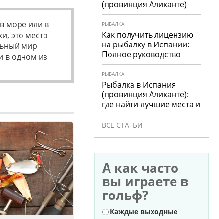
(провинция Аликанте)
в море или в
РЫБАЛКА
Как получить лицензию
и, это место
на рыбалку в Испании:
льный мир
Полное руководство
и в одном из
РЫБАЛКА
Рыбалка в Испания
(провинция Аликанте):
где найти лучшие места и
что ловить
ВСЕ СТАТЬИ
А как часто
вы играете в
гольф?
Варианты
Каждые выходные