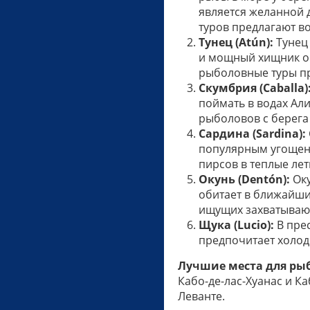
является желанной 
туров предлагают в
Тунец (Atún):
Тунец 
и мощный хищник об
рыболовные туры пр
Скумбрия (Caballa)
поймать в водах Ал
рыболовов с берега 
Сардина (Sardina):
популярным угощени
пирсов в теплые ле
Окунь (Dentón):
Оку
обитает в ближайши
ищущих захватываю
Щука (Lucio):
В пре
предпочитает холод
Лучшие места для ры
Кабо-де-лас-Хуанас и К
Леванте.