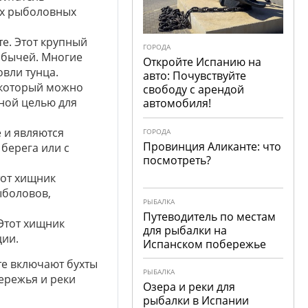
их рыболовных
е. Этот крупный
ГОРОДА
обычей. Многие
Откройте Испанию на
вли тунца.
авто: Почувствуйте
 который можно
свободу с арендой
рной целью для
автомобиля!
 и являются
ГОРОДА
Провинция Аликанте: что
берега или с
посмотреть?
тот хищник
ыболовов,
РЫБАЛКА
Путеводитель по местам
Этот хищник
для рыбалки на
ции.
Испанском побережье
те включают бухты
РЫБАЛКА
ережья и реки
Озера и реки для
рыбалки в Испании