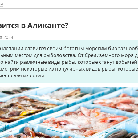
ка
вится в Аликанте?
я 2024
в Испании славится своим богатым морским биоразнооб
льным местом для рыболовства. От Средиземного моря 
о найти различные виды рыбы, которые станут добычей
ссмотрим некоторые из популярных видов рыбы, которы
места для их ловли.