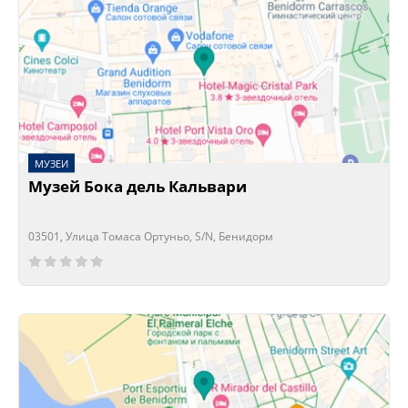
МУЗЕИ
Музей Бока дель Кальвари
03501, Улица Томаса Ортуньо, S/N, Бенидорм
Сейчас открыто!
Сейчас закрыто!