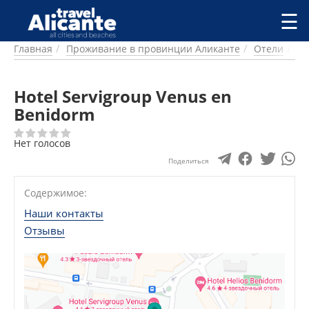
Перейти к основному содержанию
☰
Главная
Проживание в провинции Аликанте
Отели
Б
ГОРОДА
СПРАВОЧНАЯ
Hotel Servigroup Venus en
ПИТАНИЕ
ПРОЖИВАНИЕ
Benidorm
ПЛЯЖИ
Нет голосов
ДОСТОПРИМЕЧАТЕЛЬНОСТИ
КЕМПИНГ
Поделиться
КОМАРКИ (РАЙОНЫ)
Содержимое:
РЕЦЕПТЫ
Наши контакты
ПРЕДЛОЖЕНИЯ
Отзывы
СТАТЬИ
УСЛУГИ