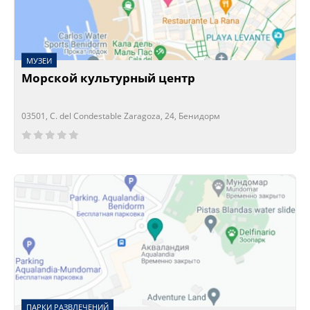
МУЗЕИ
Морской культурный центр
03501, C. del Condestable Zaragoza, 24, Бенидорм
Сейчас открыто!
Сейчас закрыто!
ПАРКИ РАЗВЛЕЧЕНИЙ