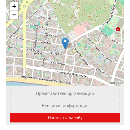
+
−
Представитель организации
Leaflet
| OSM Mapnik
Неверная информация
Написать жалобу