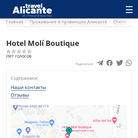
Перейти к основному содержанию
☰
Главная
Проживание в провинции Аликанте
Отели
Ал
ГОРОДА
СПРАВОЧНАЯ
Hotel Molí Boutique
ПИТАНИЕ
ПРОЖИВАНИЕ
Нет голосов
ПЛЯЖИ
ДОСТОПРИМЕЧАТЕЛЬНОСТИ
Поделиться
КЕМПИНГ
Содержимое:
КОМАРКИ (РАЙОНЫ)
РЕЦЕПТЫ
Наши контакты
Отзывы
ПРЕДЛОЖЕНИЯ
СТАТЬИ
УСЛУГИ