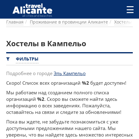
Перейти к основному содержанию
☰
Главная
Проживание в провинции Аликанте
Хостелы
ГОРОДА
СПРАВОЧНАЯ
Хостелы в Кампельо
ПИТАНИЕ
ПРОЖИВАНИЕ
ПЛЯЖИ
ФИЛЬТРЫ
ДОСТОПРИМЕЧАТЕЛЬНОСТИ
КЕМПИНГ
Подробнее о городе
Эль Кампельо
КОМАРКИ (РАЙОНЫ)
Скоро! Список всех организаций
%2
будет доступен!
РЕЦЕПТЫ
Мы работаем над созданием полного списка
организаций
%2
. Скоро вы сможете найти здесь
ПРЕДЛОЖЕНИЯ
информацию о всех заведениях. Пожалуйста,
СТАТЬИ
оставайтесь на связи и следите за обновлениями!
УСЛУГИ
Пока вы ждете, не забудьте познакомиться с уже
доступными предложениями нашего сайта. Мы
уверены, что вы найдете здесь множество интересных