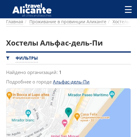
Перейти к основному содержанию
☰
Главная
Проживание в провинции Аликанте
Хостелы
ГОРОДА
СПРАВОЧНАЯ
Хостелы Альфас-дель-Пи
ПИТАНИЕ
ПРОЖИВАНИЕ
ПЛЯЖИ
ФИЛЬТРЫ
ДОСТОПРИМЕЧАТЕЛЬНОСТИ
КЕМПИНГ
Найдено организаций:
1
КОМАРКИ (РАЙОНЫ)
Подробнее о городе
Альфас-дель-Пи
РЕЦЕПТЫ
ПРЕДЛОЖЕНИЯ
СТАТЬИ
УСЛУГИ