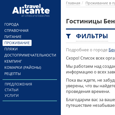
Перейти к основному содержанию
Главная
Проживание в п
Гостиницы Бе
ГОРОДА
СПРАВОЧНАЯ
ФИЛЬТРЫ
ПИТАНИЕ
ПРОЖИВАНИЕ
ПЛЯЖИ
Подробнее о городе
Бе
ДОСТОПРИМЕЧАТЕЛЬНОСТИ
Скоро! Список всех ор
КЕМПИНГ
Мы работаем над созда
КОМАРКИ (РАЙОНЫ)
информацию о всех заве
РЕЦЕПТЫ
Пока вы ждете, не забу
ПРЕДЛОЖЕНИЯ
уверены, что вы найдет
СТАТЬИ
проведения времени.
УСЛУГИ
Благодарим вас за ваше
путешествие незабывае