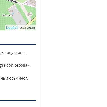
Leaflet
| OSM Mapnik
рых популярны
ngre con cebolla»
шеный осьминог,