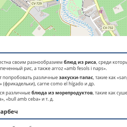
вестна своим разнообразием
блюд из риса
, среди кото
апеченный рис, а также arroz «amb fesols i naps».
ит попробовать различные
закуски-тапас
, такие как «sa
» (фрикадельки), carne como el hígado и др.
тся различные
блюда из морепродуктов
, такие как су
, «bull amb ceba» и т. д.
иарбеч