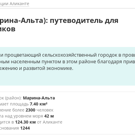
нции Аликанте
рина-Альта): путеводитель для
иков
 и процветающий сельскохозяйственный городок в пров
жным населенным пунктом в этом районе благодаря при
ожению и развитой экономике.
к (район):
Марина-Альта
мает площадь
7.40 км²
ление более
2300
человек
та над уровнем моря
42 м
дится в
124.30 км
от Аликанте
основания
1244