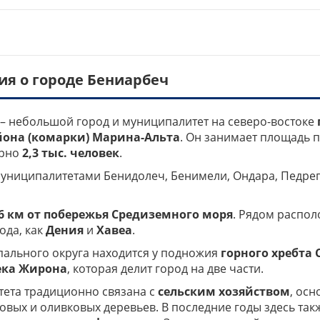
я о городе Бениарбеч
 – небольшой город и муниципалитет на северо-востоке
йона (комарки) Марина-Альта
. Он занимает площадь 
ерно
2,3 тыс. человек
.
униципалитетами Бенидолеч, Бенимели, Ондара, Педреге
6 км от побережья Средиземного моря
. Рядом распо
ода, как
Дения
и
Хавеа
.
пального округа находится у подножия
горного хребта 
ека Жирона
, которая делит город на две части.
ета традиционно связана с
сельским хозяйством
, ос
ых и оливковых деревьев. В последние годы здесь так