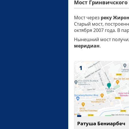
Мост Гринвичского м
Мост через
реку Жиро
Старый мост, построенн
октября 2007 года. В п
Нынешний мост получил 
меридиан
.
1
Ратуша Бениарбеч