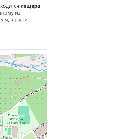
находится
пещера
дному из
5 м, а в дни
.