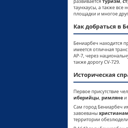
развивается
туризм
,
с
таунхаусы, а также все
площадки и многое друг
Как добраться в 
Бениарбеч находится пр
имеется отличная транс
AP-7, через национальн
также дорогу CV-729.
Историческая спр
Первое присутствие чел
иберийцы
,
римляне
и
Сам город Бениарбеч и
завоеваны
христиана
территории обезлюдели