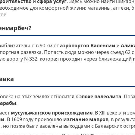
троительство
и
сфера услуг
. Здесь можно найти шикарн
 необходимое для комфортной жизни: магазины, аптеки, 
ое.
Бениарбеч?
иблизительно в 90 км от
аэропортов Валенсии
и
Алик
портная развязка. Попасть сюда можно через съезд 62 с
ую дорогу N-332, которая проходит через близлежащий
авка
овека на этих землях относится к
эпохе палеолита
. Поз
арабы
.
меет
мусульманское происхождение
. В XIII веке эти 
ми
. В 1609 году произошло
изгнание мавров
, в результ
, но позже были заселены выходцами с Балеарских остр