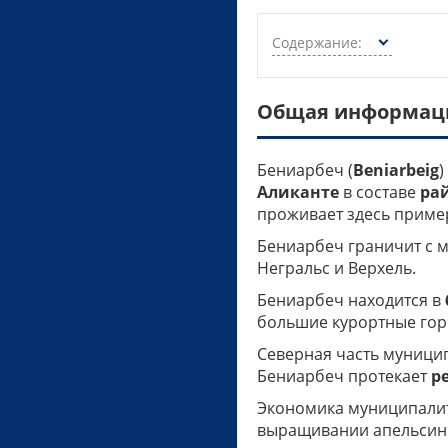
Содержание:
Общая информаци
Бениарбеч (
Beniarbeig
)
Аликанте
в составе
ра
проживает здесь прим
Бениарбеч граничит с м
Негральс и Верхель.
Бениарбеч находится в
большие курортные гор
Северная часть муници
Бениарбеч протекает
р
Экономика муниципалит
выращивании апельсинов