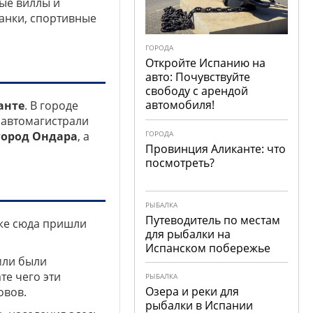
ые виллы и
банки, спортивные
ГОРОДА
Откройте Испанию на
авто: Почувствуйте
свободу с арендой
автомобиля!
анте
. В городе
 автомагистрали
город Ондара
, а
ГОРОДА
Провинция Аликанте: что
посмотреть?
РЫБАЛКА
Путеводитель по местам
же сюда пришли
для рыбалки на
Испанском побережье
земли были
ате чего эти
РЫБАЛКА
Озера и реки для
овов.
рыбалки в Испании