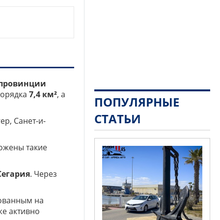
провинции
порядка
7,4 км²
, а
ПОПУЛЯРНЫЕ
СТАТЬИ
р, Санет-и-
ложены такие
Сегария
. Через
нованным на
же активно