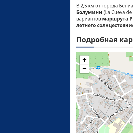
В 2,5 км от города Бени
Болумини
(La Cueva de
вариантов
маршрута P
летнего солнцестояни
Подробная кар
+
−