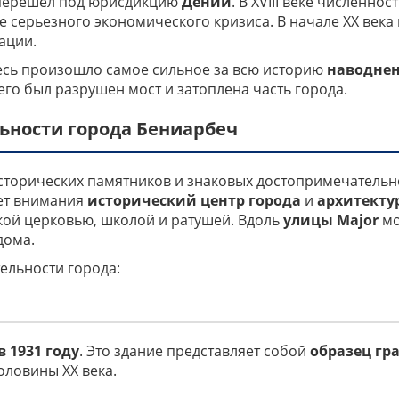
 перешел под юрисдикцию
Дении
. В XVIII веке численно
те серьезного экономического кризиса. В начале XX века
ации.
десь произошло самое сильное за всю историю
наводнен
чего был разрушен мост и затоплена часть города.
ьности города Бениарбеч
исторических памятников и знаковых достопримечательн
ает внимания
исторический центр города
и
архитекту
ой церковью, школой и ратушей. Вдоль
улицы Major
мо
дома.
ельности города:
в 1931 году
. Это здание представляет собой
образец гр
ловины XX века.