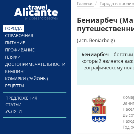
Перейти к основному содержанию
Главная
Города в прови
Бениарбеч (Ма
путешественн
ГОРОДА
СПРАВОЧНАЯ
(исп. Beniarbeig)
ПИТАНИЕ
ПРОЖИВАНИЕ
Бениарбеч
– богатый
ПЛЯЖИ
который является ва
ДОСТОПРИМЕЧАТЕЛЬНОСТИ
географическому пол
КЕМПИНГ
КОМАРКИ (РАЙОНЫ)
РЕЦЕПТЫ
Комар
ПРЕДЛОЖЕНИЯ
Зани
СТАТЬИ
Насе
УСЛУГИ
Высо
Нахо
Год 