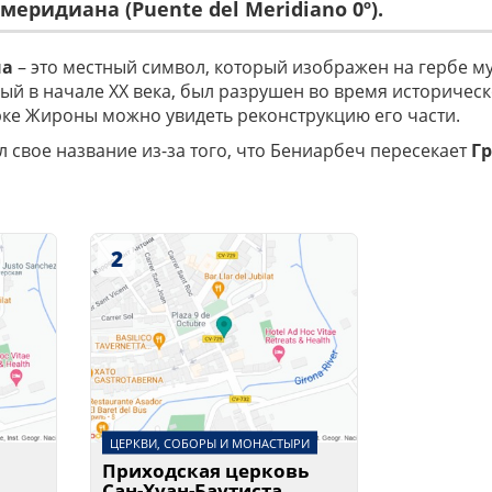
еридиана (Puente del Meridiano 0º).
на
– это местный символ, который изображен на гербе м
ый в начале XX века, был разрушен во время историчес
арке Жироны можно увидеть реконструкцию его части.
свое название из-за того, что Бениарбеч пересекает
Г
2
ЦЕРКВИ, СОБОРЫ И МОНАСТЫРИ
Приходская церковь
Сан-Хуан-Баутиста