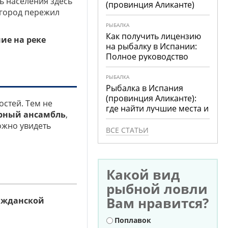
сть населения здесь
(провинция Аликанте)
 город пережил
РЫБАЛКА
Как получить лицензию
ие на реке
на рыбалку в Испании:
Полное руководство
РЫБАЛКА
Рыбалка в Испания
(провинция Аликанте):
остей. Тем не
где найти лучшие места и
рный ансамбль
,
что ловить
жно увидеть
ВСЕ СТАТЬИ
Какой вид
рыбной ловли
Вам нравится?
ажданской
Варианты
Поплавок