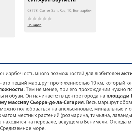
03778, Carrer Sant Roc, 10, Бениарбеч
Сейчас открыто!
Сейчас закрыто!
На карте
 Бениарбеч есть много возможностей для любителей
акт
– это пеший маршрут протяженностью 10 км, который к
ложности
. Тем не менее, при его прохождении нужно п
 и обуви. Он начинается в центре города на
площади Pl
му массиву Сьерра-де-ла-Сегария
. Весь маршрут обоз
е можно полюбоваться на апельсиновые, миндальные и о
оматом местных растений (розмарина, тимьяна, лаванды 
 находится на перевале, ведущем в Бенимели. Отсюда 
 Средиземное море.