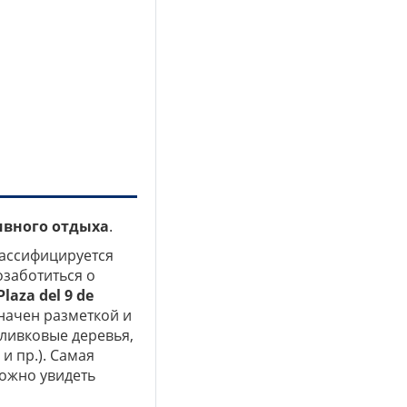
ивного отдыха
.
лассифицируется
озаботиться о
aza del 9 de
начен разметкой и
ливковые деревья,
и пр.). Самая
можно увидеть