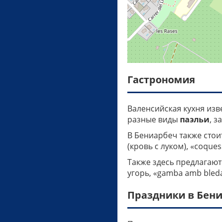
Гастрономия
Валенсийская кухня из
разные виды
паэльи
, з
В Бениарбеч также сто
(кровь с луком), «coques
Также здесь предлагаю
угорь, «gamba amb bleda»
Праздники в Бен