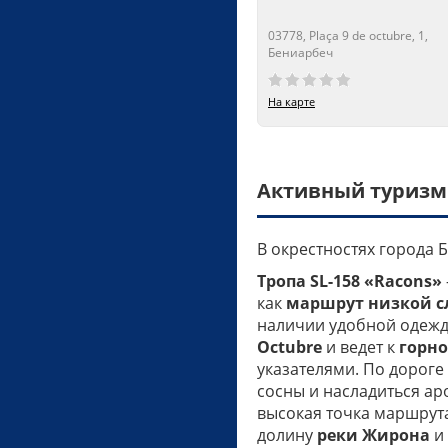
03778, Plaça 9 de octubre, 1,
Бениарбеч
Сейчас открыто!
Сейчас закрыто!
На карте
Активный туризм
В окрестностях города
Тропа SL-158 «Racons»
как
маршрут низкой с
наличии удобной одежды
Octubre
и ведет к
горно
указателями. По дорог
сосны и насладиться ар
высокая точка маршрута
долину
реки Жирона
и