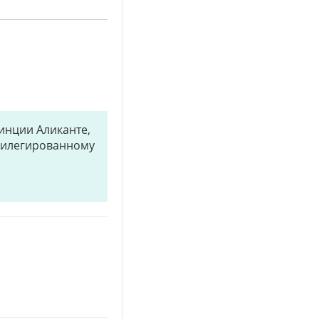
инции Аликанте,
вилегированному