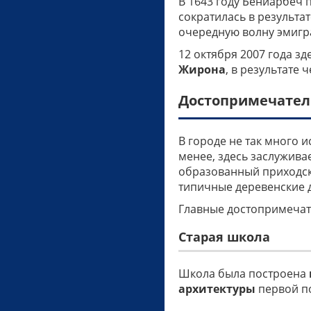
В 1643 году Бениарбеч
сократилась в результа
очередную волну эмигр
12 октября 2007 года з
Жирона
, в результате 
Достопримечател
В городе не так много 
менее, здесь заслужив
образованный приходск
типичные деревенские 
Главные достопримечат
Старая школа
Школа была построена
архитектуры
первой по