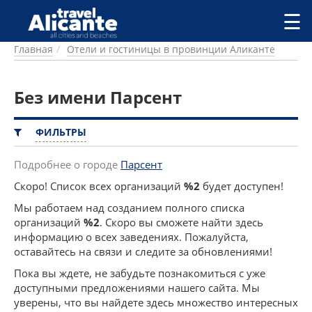
Перейти к основному содержанию
☰
Главная
Отели и гостиницы в провинции Аликанте
ГОРОДА
СПРАВОЧНАЯ
Без имени Парсент
ПИТАНИЕ
ПРОЖИВАНИЕ
ПЛЯЖИ
ФИЛЬТРЫ
ДОСТОПРИМЕЧАТЕЛЬНОСТИ
КЕМПИНГ
Подробнее о городе
Парсент
КОМАРКИ (РАЙОНЫ)
Скоро! Список всех организаций
%2
будет доступен!
РЕЦЕПТЫ
Мы работаем над созданием полного списка
организаций
%2
. Скоро вы сможете найти здесь
ПРЕДЛОЖЕНИЯ
информацию о всех заведениях. Пожалуйста,
СТАТЬИ
оставайтесь на связи и следите за обновлениями!
УСЛУГИ
Пока вы ждете, не забудьте познакомиться с уже
доступными предложениями нашего сайта. Мы
уверены, что вы найдете здесь множество интересных