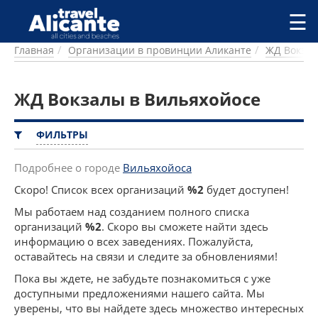
Перейти к основному содержанию
☰
Главная
Организации в провинции Аликанте
ЖД Вокза
ГОРОДА
СПРАВОЧНАЯ
ЖД Вокзалы в Вильяхойосе
ПИТАНИЕ
ПРОЖИВАНИЕ
ПЛЯЖИ
ФИЛЬТРЫ
ДОСТОПРИМЕЧАТЕЛЬНОСТИ
КЕМПИНГ
Подробнее о городе
Вильяхойоса
КОМАРКИ (РАЙОНЫ)
Скоро! Список всех организаций
%2
будет доступен!
РЕЦЕПТЫ
Мы работаем над созданием полного списка
организаций
%2
. Скоро вы сможете найти здесь
ПРЕДЛОЖЕНИЯ
информацию о всех заведениях. Пожалуйста,
СТАТЬИ
оставайтесь на связи и следите за обновлениями!
УСЛУГИ
Пока вы ждете, не забудьте познакомиться с уже
доступными предложениями нашего сайта. Мы
уверены, что вы найдете здесь множество интересных