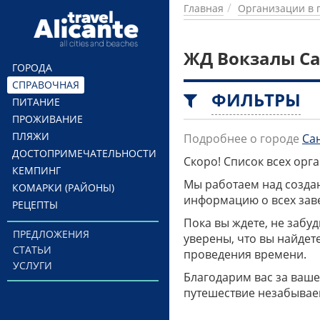
Перейти к основному содержанию
Главная
Организации в 
ЖД Вокзалы Са
ГОРОДА
СПРАВОЧНАЯ
ФИЛЬТРЫ
ПИТАНИЕ
ПРОЖИВАНИЕ
ПЛЯЖИ
Подробнее о городе
Са
ДОСТОПРИМЕЧАТЕЛЬНОСТИ
Скоро! Список всех ор
КЕМПИНГ
Мы работаем над созда
КОМАРКИ (РАЙОНЫ)
информацию о всех заве
РЕЦЕПТЫ
Пока вы ждете, не забу
ПРЕДЛОЖЕНИЯ
уверены, что вы найдет
СТАТЬИ
проведения времени.
УСЛУГИ
Благодарим вас за ваше
путешествие незабывае