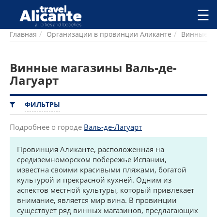
Перейти к основному содержанию
☰
Главная
Организации в провинции Аликанте
Винные м
ГОРОДА
СПРАВОЧНАЯ
Винные магазины Валь-де-
ПИТАНИЕ
ПРОЖИВАНИЕ
Лагуарт
ПЛЯЖИ
ДОСТОПРИМЕЧАТЕЛЬНОСТИ
ФИЛЬТРЫ
КЕМПИНГ
КОМАРКИ (РАЙОНЫ)
Подробнее о городе
Валь-де-Лагуарт
РЕЦЕПТЫ
Провинция Аликанте, расположенная на
средиземноморском побережье Испании,
ПРЕДЛОЖЕНИЯ
известна своими красивыми пляжами, богатой
СТАТЬИ
культурой и прекрасной кухней. Одним из
УСЛУГИ
аспектов местной культуры, который привлекает
внимание, является мир вина. В провинции
существует ряд винных магазинов, предлагающих