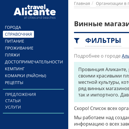
Перейти к основному содержанию
Главная
Организации в 
Винные магаз
ГОРОДА
СПРАВОЧНАЯ
ФИЛЬТРЫ
ПИТАНИЕ
ПРОЖИВАНИЕ
ПЛЯЖИ
Подробнее о городе
Ал
ДОСТОПРИМЕЧАТЕЛЬНОСТИ
КЕМПИНГ
Провинция Аликанте,
своими красивыми пля
КОМАРКИ (РАЙОНЫ)
местной культуры, ко
РЕЦЕПТЫ
ряд винных магазинов
ПРЕДЛОЖЕНИЯ
так и импортного. Да
СТАТЬИ
УСЛУГИ
Скоро! Список всех ор
Мы работаем над созда
информацию о всех заве