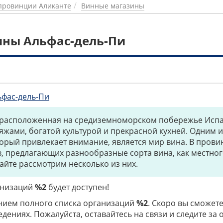
провинции Аликанте
Винные магазины
ины Альфас-дель-Пи
ьфас-дель-Пи
 расположенная на средиземноморском побережье Испа
жами, богатой культурой и прекрасной кухней. Одним и
торый привлекает внимание, является мир вина. В прови
, предлагающих разнообразные сорта вина, как местног
вайте рассмотрим несколько из них.
ганизаций
%2
будет доступен!
нием полного списка организаций
%2
. Скоро вы сможете
дениях. Пожалуйста, оставайтесь на связи и следите за