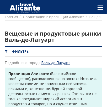
Перейти к основному содержанию
☰
Главная
Организации в провинции Аликанте
Вещевые и
ГОРОДА
СПРАВОЧНАЯ
Вещевые и продуктовые рынки
ПИТАНИЕ
ПРОЖИВАНИЕ
Валь-де-Лагуарт
ПЛЯЖИ
ДОСТОПРИМЕЧАТЕЛЬНОСТИ
ФИЛЬТРЫ
КЕМПИНГ
КОМАРКИ (РАЙОНЫ)
Подробнее о городе
Валь-де-Лагуарт
РЕЦЕПТЫ
Провинция Аликанте
(Валенсийское
сообщество), расположенная на востоке Испании,
ПРЕДЛОЖЕНИЯ
известна своими живописными пейзажами,
СТАТЬИ
пляжами и, конечно же, бурной торговой
УСЛУГИ
деятельностью на местных рынках. Эти рынки не
только предлагают широкий ассортимент
продуктов и товаров, но и служат отличным