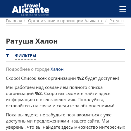
Перейти к основному содержанию
☰
Главная
Организации в провинции Аликанте
Ратуша
ГОРОДА
СПРАВОЧНАЯ
Ратуша Халон
ПИТАНИЕ
ПРОЖИВАНИЕ
ПЛЯЖИ
ФИЛЬТРЫ
ДОСТОПРИМЕЧАТЕЛЬНОСТИ
КЕМПИНГ
Подробнее о городе
Халон
КОМАРКИ (РАЙОНЫ)
Скоро! Список всех организаций
%2
будет доступен!
РЕЦЕПТЫ
Мы работаем над созданием полного списка
организаций
%2
. Скоро вы сможете найти здесь
ПРЕДЛОЖЕНИЯ
информацию о всех заведениях. Пожалуйста,
СТАТЬИ
оставайтесь на связи и следите за обновлениями!
УСЛУГИ
Пока вы ждете, не забудьте познакомиться с уже
доступными предложениями нашего сайта. Мы
уверены, что вы найдете здесь множество интересных