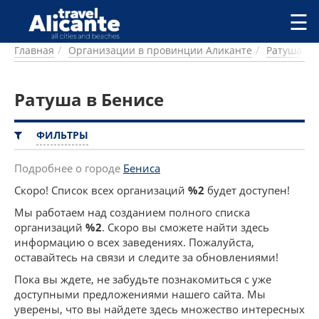
Перейти к основному содержанию
☰
Главная
Организации в провинции Аликанте
Ратуша
ГОРОДА
СПРАВОЧНАЯ
Ратуша в Бенисе
ПИТАНИЕ
ПРОЖИВАНИЕ
ПЛЯЖИ
ФИЛЬТРЫ
ДОСТОПРИМЕЧАТЕЛЬНОСТИ
КЕМПИНГ
Подробнее о городе
Бениса
КОМАРКИ (РАЙОНЫ)
Скоро! Список всех организаций
%2
будет доступен!
РЕЦЕПТЫ
Мы работаем над созданием полного списка
организаций
%2
. Скоро вы сможете найти здесь
ПРЕДЛОЖЕНИЯ
информацию о всех заведениях. Пожалуйста,
СТАТЬИ
оставайтесь на связи и следите за обновлениями!
УСЛУГИ
Пока вы ждете, не забудьте познакомиться с уже
доступными предложениями нашего сайта. Мы
уверены, что вы найдете здесь множество интересных