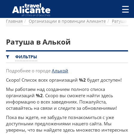
Перейти к основному содержанию
☰
Главная
Организации в провинции Аликанте
Ратуша
ГОРОДА
СПРАВОЧНАЯ
Ратуша в Алькой
ПИТАНИЕ
ПРОЖИВАНИЕ
ПЛЯЖИ
ФИЛЬТРЫ
ДОСТОПРИМЕЧАТЕЛЬНОСТИ
КЕМПИНГ
Подробнее о городе
Алькой
КОМАРКИ (РАЙОНЫ)
Скоро! Список всех организаций
%2
будет доступен!
РЕЦЕПТЫ
Мы работаем над созданием полного списка
организаций
%2
. Скоро вы сможете найти здесь
ПРЕДЛОЖЕНИЯ
информацию о всех заведениях. Пожалуйста,
СТАТЬИ
оставайтесь на связи и следите за обновлениями!
УСЛУГИ
Пока вы ждете, не забудьте познакомиться с уже
доступными предложениями нашего сайта. Мы
уверены, что вы найдете здесь множество интересных