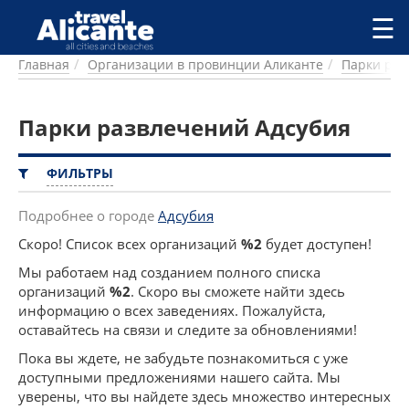
Перейти к основному содержанию
☰
Главная
Организации в провинции Аликанте
Парки раз
ГОРОДА
СПРАВОЧНАЯ
Парки развлечений Адсубия
ПИТАНИЕ
ПРОЖИВАНИЕ
ПЛЯЖИ
ФИЛЬТРЫ
ДОСТОПРИМЕЧАТЕЛЬНОСТИ
КЕМПИНГ
Подробнее о городе
Адсубия
КОМАРКИ (РАЙОНЫ)
Скоро! Список всех организаций
%2
будет доступен!
РЕЦЕПТЫ
Мы работаем над созданием полного списка
организаций
%2
. Скоро вы сможете найти здесь
ПРЕДЛОЖЕНИЯ
информацию о всех заведениях. Пожалуйста,
СТАТЬИ
оставайтесь на связи и следите за обновлениями!
УСЛУГИ
Пока вы ждете, не забудьте познакомиться с уже
доступными предложениями нашего сайта. Мы
уверены, что вы найдете здесь множество интересных