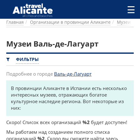
Перейти к основному содержанию
☰
Главная
Организации в провинции Аликанте
Музеи
ГОРОДА
СПРАВОЧНАЯ
Музеи Валь-де-Лагуарт
ПИТАНИЕ
ПРОЖИВАНИЕ
ПЛЯЖИ
ФИЛЬТРЫ
ДОСТОПРИМЕЧАТЕЛЬНОСТИ
КЕМПИНГ
Подробнее о городе
Валь-де-Лагуарт
КОМАРКИ (РАЙОНЫ)
В провинции Аликанте в Испании есть несколько
РЕЦЕПТЫ
интересных музеев, отражающих богатое
культурное наследие региона. Вот некоторые из
ПРЕДЛОЖЕНИЯ
них:
СТАТЬИ
УСЛУГИ
Скоро! Список всех организаций
%2
будет доступен!
Мы работаем над созданием полного списка
организаций
%2
. Скоро вы сможете найти здесь