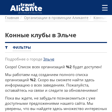
Перейти к основному содержанию
☰
Главная
Организации в провинции Аликанте
Конные к
ГОРОДА
СПРАВОЧНАЯ
Конные клубы в Эльче
ПИТАНИЕ
ПРОЖИВАНИЕ
ПЛЯЖИ
ФИЛЬТРЫ
ДОСТОПРИМЕЧАТЕЛЬНОСТИ
КЕМПИНГ
Подробнее о городе
Эльче
КОМАРКИ (РАЙОНЫ)
Скоро! Список всех организаций
%2
будет доступен!
РЕЦЕПТЫ
Мы работаем над созданием полного списка
организаций
%2
. Скоро вы сможете найти здесь
ПРЕДЛОЖЕНИЯ
информацию о всех заведениях. Пожалуйста,
СТАТЬИ
оставайтесь на связи и следите за обновлениями!
УСЛУГИ
Пока вы ждете, не забудьте познакомиться с уже
доступными предложениями нашего сайта. Мы
уверены, что вы найдете здесь множество интересных